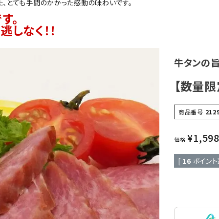
、とても手間のかかった感動の味わいです。
す。
逃しなく！！
牛タンの
【数量限
商品番号
212
¥
1,59
価格
[
16
ポイント