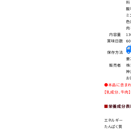
料
酸
ミ
色
肉
内容量
13
賞味日数
6
保存方法
要
販売者
株
神
お
●本品に含ま
【乳成分、牛肉】
■
栄養成分表示
エネルギー
たんぱく質