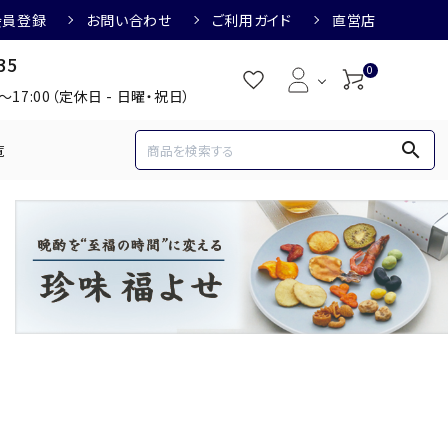
会員登録
お問い合わせ
ご利用ガイド
直営店
35
0
0～17:00（定休日 - 日曜・祝日）
search
覧
め
焼酎におすすめ
3,000円
3,001円～4,000円
すめ
梅酒におすすめ