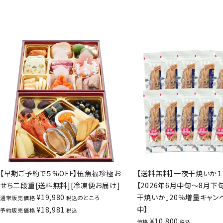
【早期ご予約で５%OFF】伍魚福珍極お
【送料無料】一夜干焼いか１
せち二段重[送料無料][冷凍便お届け]
【2026年6月中旬～8月下
¥
19,980
干焼いか」20％増量キャン
のところ
通常販売価格
税込
中】
¥
18,981
予約販売価格
税込
¥
10,800
価格
税込