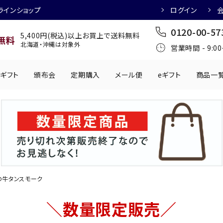
ラインショップ
ログイン
0120-00-57
5,400円(税込)以上お買上で送料無料
無料
北海道・沖縄は対象外
営業時間 - 9:0
ギフト
頒布会
定期購入
メール便
eギフト
商品一
ワインにおすすめ
日本酒におすす
肉製品
乳製品
かわきもの
0円
501円～1,000円
1,001円～2,000円
2,001円～
丸う
手提げ袋
,000円
5,001円～
チューハイにおすすめ
マッコリにおす
の牛タンスモーク
＼数量限定販売／