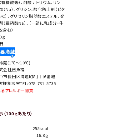
（有機酸等）、酢酸ナトリウム、リン
塩（Na）、グリシン、酸化防止剤（ビタ
ンC）、グリセリン脂肪酸エステル、発
剤（亜硝酸Na）、（一部に乳成分・牛
を含む）
0ｇ
0日
冷蔵(1℃～10℃)
式会社伍魚福
戸市長田区海運町8丁目6番地
客様相談室TEL:078-731-5735
れるアレルギー物質
（100ｇあたり）
255kcal
16.8ｇ