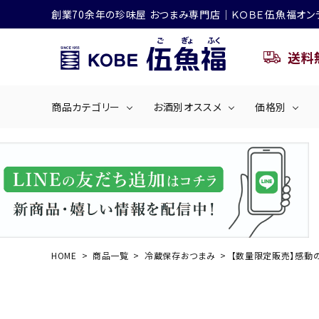
創業70余年の珍味屋 おつまみ専門店│ＫＯＢＥ伍魚福オン
送料
商品カテゴリー
お酒別オススメ
価格別
ビールにおすすめ
search
くぎ煮
海産物
～50
ACCOUNT MENU
ようこそ ゲスト 様
シリーズ
佃煮・ごはんのおとも
4,001円～5
ハイボールにおすすめ
HOME
商品一覧
冷蔵保存おつまみ
【数量限定販売】感動
ログイン
会員登録
商品カテゴリー