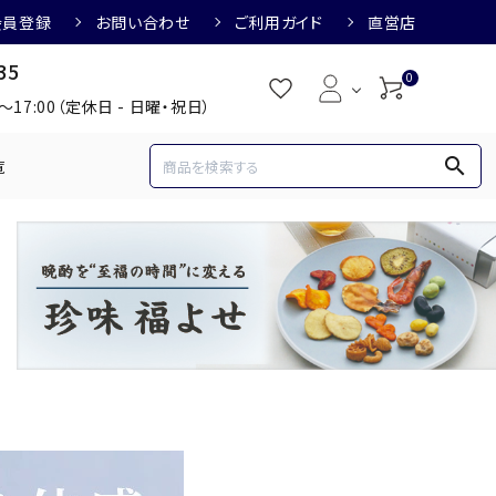
会員登録
お問い合わせ
ご利用ガイド
直営店
35
0
0～17:00（定休日 - 日曜・祝日）
search
覧
め
焼酎におすすめ
3,000円
3,001円～4,000円
すめ
梅酒におすすめ