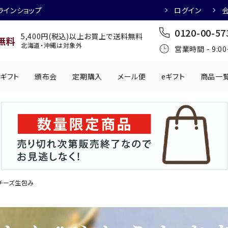
ラインショップ
ログイン
0120-00-57
5,400円(税込)以上お買上で送料無料
無料
北海道・沖縄は対象外
営業時間 - 9:0
ギフト
頒布会
定期購入
メール便
eギフト
商品一
ワインにおすすめ
日本酒におすす
肉製品
乳製品
かわきもの
0円
501円～1,000円
1,001円～2,000円
2,001円～
丸う
手提げ袋
,000円
5,001円～
チューハイにおすすめ
マッコリにおす
チーズ生包み