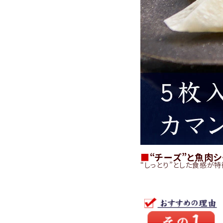
■
“チーズ”と魚肉シ
“しっとり”とした食感が