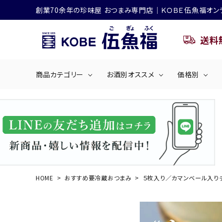
創業70余年の珍味屋 おつまみ専門店│ＫＯＢＥ伍魚福オン
送料
商品カテゴリー
お酒別オススメ
価格別
ビールにおすすめ
search
くぎ煮
海産物
～50
ACCOUNT MENU
ようこそ ゲスト 様
シリーズ
佃煮・ごはんのおとも
4,001円～5
ハイボールにおすすめ
HOME
おすすめ要冷蔵おつまみ
５枚入り／カマンベール入り
ログイン
会員登録
商品カテゴリー