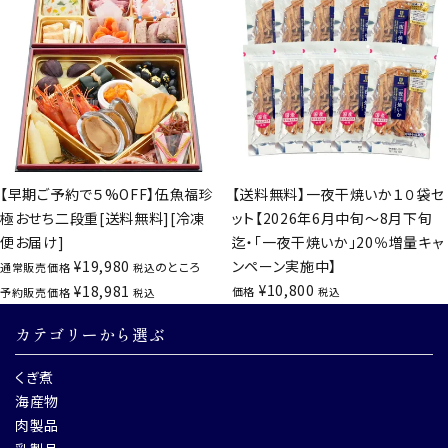
【早期ご予約で５%OFF】伍魚福珍
【送料無料】一夜干焼いか１０袋セ
極おせち二段重[送料無料][冷凍
ット【2026年6月中旬～8月下旬
便お届け]
迄・「一夜干焼いか」20％増量キャ
¥
19,980
ンペーン実施中】
のところ
通常販売価格
税込
¥
10,800
¥
18,981
価格
予約販売価格
税込
税込
カテゴリーから選ぶ
くぎ煮
海産物
肉製品