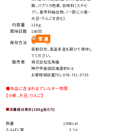
類、パプリカ色素、甘味料（ステビ
ア）、香辛料抽出物、（一部に小麦・
大豆・りんごを含む）
内容量
110ｇ
賞味日数
180日
保存方法
直射日光、高温多湿を避けて保存し
てください。
販売者
株式会社伍魚福
神戸市長田区海運町8-6
お客様相談室TEL:078-731-5735
●本品に含まれるアレルギー物質
【小麦、大豆、りんご】
■
栄養成分表示(100ｇ当たり)
熱量
100kcal
たんぱく質
3.7ｇ