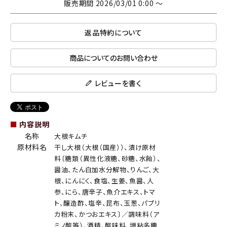
販売期間
2026/03/01 0:00
〜
返品特約について
商品についてのお問い合わせ
レビューを書く
■
内容説明
名称
大根キムチ
原材料名
干し大根（大根（国産））、漬け原材
料〔糖類（異性化液糖、砂糖、水飴）、
醤油、たん白加水分解物、りんご、大
根、にんにく、食塩、生姜、魚醤、人
参、にら、唐辛子、魚介エキス、トマ
ト、醸造酢、塩辛、昆布、玉葱、パプリ
カ粉末、かつおエキス〕／調味料（ア
ミノ酸等）、酒精、酸味料、増粘多糖