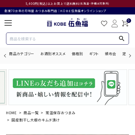
5,400円(税込)以上お買上で送料無料
(北海道・沖縄は対象外)
創業70余年の珍味屋 おつまみ専門店│ＫＯＢＥ伍魚福オンラインショップ
0
search
商品カテゴリー
お酒別オススメ
価格別
ギフト
頒布会
定期購
search
ACCOUNT MENU
ようこそ ゲスト 様
HOME
商品一覧
常温保存おつまみ
国産割干し大根のキムチ漬け
ログイン
会員登録