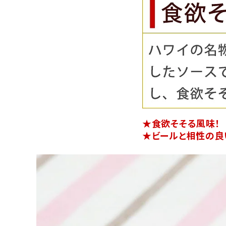
★食欲そそる風味！
★ビールと相性の良