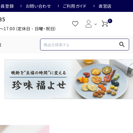
会員登録
お問い合わせ
ご利用ガイド
直営店
35
0
0～17:00（定休日 - 日曜・祝日）
search
覧
め
焼酎におすすめ
3,000円
3,001円～4,000円
すめ
梅酒におすすめ