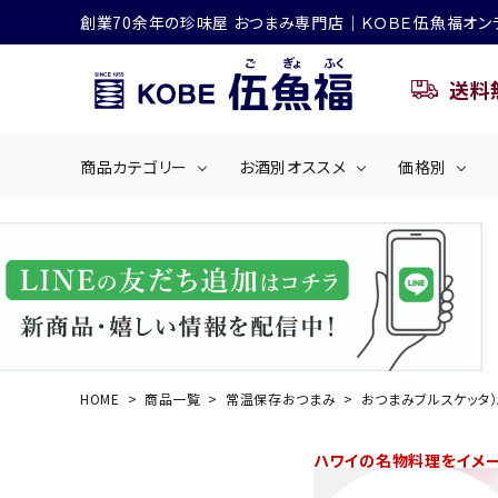
創業70余年の珍味屋 おつまみ専門店│ＫＯＢＥ伍魚福オン
送料
商品カテゴリー
お酒別オススメ
価格別
ビールにおすすめ
search
くぎ煮
海産物
～50
ACCOUNT MENU
ようこそ ゲスト 様
シリーズ
佃煮・ごはんのおとも
4,001円～5
ハイボールにおすすめ
HOME
商品一覧
常温保存おつまみ
おつまみブルスケッタ）
ログイン
会員登録
商品カテゴリー
ハワイの名物料理をイメ