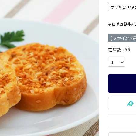
商品番号
536
¥
594
価格
税
[
6
ポイント進
在庫数
56