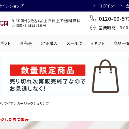
ラインショップ
ログイン
0120-00-57
5,400円(税込)以上お買上で送料無料
無料
北海道・沖縄は対象外
営業時間 - 9:0
ギフト
頒布会
定期購入
メール便
eギフト
商品一
ワインにおすすめ
日本酒におすす
肉製品
乳製品
かわきもの
0円
501円～1,000円
1,001円～2,000円
2,001円～
丸う
手提げ袋
,000円
5,001円～
チューハイにおすすめ
マッコリにおす
ハワイアンガーリックシュリンプ
ージしたおつまみ