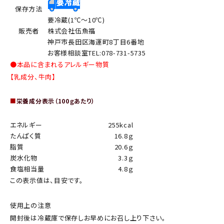
保存方法
要冷蔵(1℃～10℃)
販売者
株式会社伍魚福
神戸市長田区海運町8丁目6番地
お客様相談室TEL:078-731-5735
●本品に含まれるアレルギー物質
【乳成分、牛肉】
■
栄養成分表示（100ｇあたり）
エネルギー
255kcal
たんぱく質
16.8ｇ
脂質
20.6ｇ
炭水化物
3.3ｇ
食塩相当量
4.8ｇ
この表示値は、目安です。
使用上の注意
開封後は冷蔵庫で保存しお早めにお召し上り下さい。