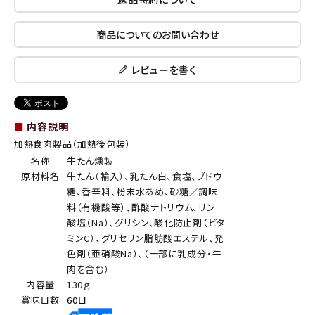
商品についてのお問い合わせ
レビューを書く
■
内容説明
加熱食肉製品（加熱後包装）
名称
牛たん燻製
原材料名
牛たん（輸入）、乳たん白、食塩、ブドウ
糖、香辛料、粉末水あめ、砂糖／調味
料（有機酸等）、酢酸ナトリウム、リン
酸塩（Na）、グリシン、酸化防止剤（ビタ
ミンC）、グリセリン脂肪酸エステル、発
色剤（亜硝酸Na）、（一部に乳成分・牛
肉を含む）
内容量
130ｇ
賞味日数
60日