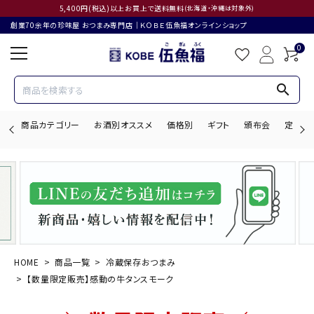
5,400円(税込)以上お買上で送料無料
(北海道・沖縄は対象外)
創業70余年の珍味屋 おつまみ専門店│ＫＯＢＥ伍魚福オンラインショップ
0
search
商品カテゴリー
お酒別オススメ
価格別
ギフト
頒布会
定期購
search
ACCOUNT MENU
ようこそ ゲスト 様
HOME
商品一覧
冷蔵保存おつまみ
【数量限定販売】感動の牛タンスモーク
ログイン
会員登録