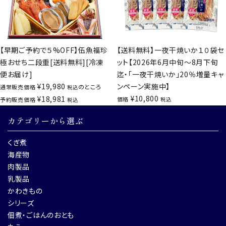
【早期ご予約で５%OFF】伍魚福珍
【送料無料】一夜干焼いか１０袋セ
極おせち二段重[送料無料][冷凍
ット【2026年6月中旬～8月下旬
便お届け]
迄・「一夜干焼いか」20％増量キャ
¥
19,980
ンペーン実施中】
のところ
通常販売価格
税込
¥
10,800
¥
18,981
価格
予約販売価格
税込
税込
カテゴリーから選ぶ
くぎ煮
海産物
肉製品
乳製品
かわきもの
シリーズ
佃煮・ごはんのおとも