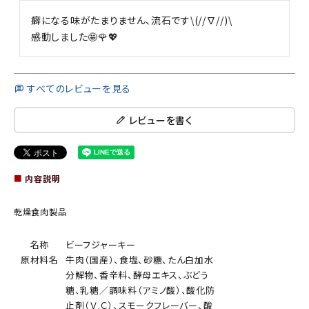
癖になる味がたまりません、流石です\(//∇//)\

感動しました🤩🌹💖
すべてのレビューを見る
レビューを書く
■
内容説明
乾燥食肉製品
名称
ビーフジャーキー
原材料名
牛肉（国産）、食塩、砂糖、たん白加水
分解物、香辛料、酵母エキス、ぶどう
糖、乳糖／調味料（アミノ酸）、酸化防
止剤（Ｖ.Ｃ）、スモークフレーバー、酸