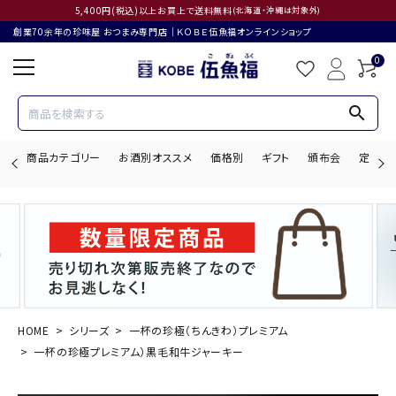
5,400円(税込)以上お買上で送料無料
(北海道・沖縄は対象外)
創業70余年の珍味屋 おつまみ専門店│ＫＯＢＥ伍魚福オンラインショップ
0
search
商品カテゴリー
お酒別オススメ
価格別
ギフト
頒布会
定期購
search
ACCOUNT MENU
ようこそ ゲスト 様
HOME
シリーズ
一杯の珍極（ちんきわ）プレミアム
一杯の珍極プレミアム）黒毛和牛ジャーキー
ログイン
会員登録