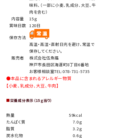
味料、（一部に小麦、乳成分、大豆、牛
肉を含む）
内容量
15ｇ
賞味日数
120日
保存方法
高温・高湿・直射日光を避け、常温で
保存してください。
販売者
株式会社伍魚福
神戸市長田区海運町8丁目6番地
お客様相談室TEL:078-731-5735
●本品に含まれるアレルギー物質
【小麦、乳成分、大豆、牛肉】
■
栄養成分表示（15ｇ当り）
熱量
59kcal
たんぱく質
7.0ｇ
脂質
3.2ｇ
炭水化物
0.6ｇ