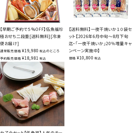
【早期ご予約で５%OFF】伍魚福珍
【送料無料】一夜干焼いか１０袋セ
極おせち二段重[送料無料][冷凍
ット【2026年6月中旬～8月下旬
便お届け]
迄・「一夜干焼いか」20％増量キャ
¥
19,980
ンペーン実施中】
のところ
通常販売価格
税込
¥
10,800
¥
18,981
価格
予約販売価格
税込
税込
女子会セット【伍魚福】人気のチー