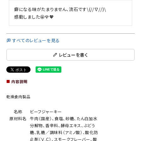
癖になる味がたまりません、流石です\(//∇//)\

感動しました🤩🌹💖
すべてのレビューを見る
レビューを書く
■
内容説明
乾燥食肉製品
名称
ビーフジャーキー
原材料名
牛肉（国産）、食塩、砂糖、たん白加水
分解物、香辛料、酵母エキス、ぶどう
糖、乳糖／調味料（アミノ酸）、酸化防
止剤（Ｖ.Ｃ）、スモークフレーバー、酸