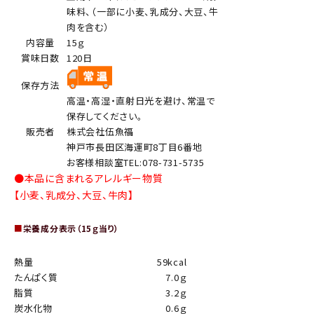
味料、（一部に小麦、乳成分、大豆、牛
肉を含む）
内容量
15ｇ
賞味日数
120日
保存方法
高温・高湿・直射日光を避け、常温で
保存してください。
販売者
株式会社伍魚福
神戸市長田区海運町8丁目6番地
お客様相談室TEL:078-731-5735
●本品に含まれるアレルギー物質
【小麦、乳成分、大豆、牛肉】
■
栄養成分表示（15ｇ当り）
熱量
59kcal
たんぱく質
7.0ｇ
脂質
3.2ｇ
炭水化物
0.6ｇ