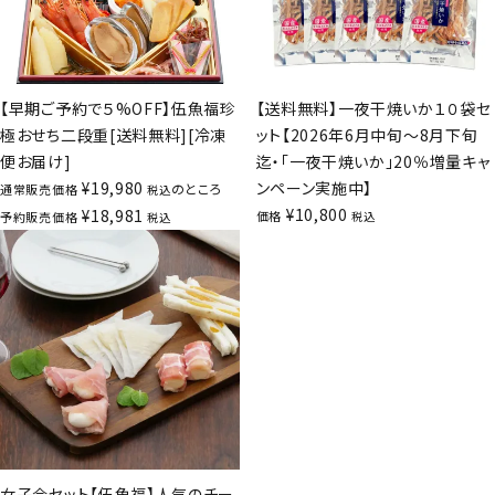
【早期ご予約で５%OFF】伍魚福珍
【送料無料】一夜干焼いか１０袋セ
極おせち二段重[送料無料][冷凍
ット【2026年6月中旬～8月下旬
便お届け]
迄・「一夜干焼いか」20％増量キャ
¥
19,980
ンペーン実施中】
のところ
通常販売価格
税込
¥
10,800
¥
18,981
価格
予約販売価格
税込
税込
女子会セット【伍魚福】人気のチー