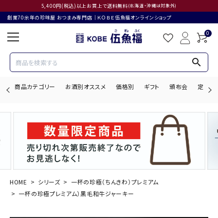
5,400円(税込)以上お買上で送料無料
(北海道・沖縄は対象外)
創業70余年の珍味屋 おつまみ専門店│ＫＯＢＥ伍魚福オンラインショップ
0
search
商品カテゴリー
お酒別オススメ
価格別
ギフト
頒布会
定期購
search
ACCOUNT MENU
ようこそ ゲスト 様
HOME
シリーズ
一杯の珍極（ちんきわ）プレミアム
一杯の珍極プレミアム）黒毛和牛ジャーキー
ログイン
会員登録