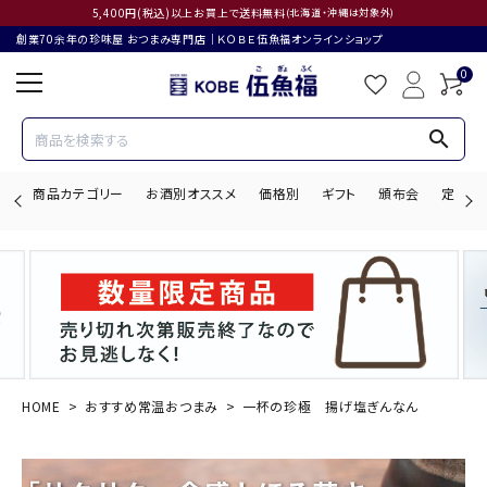
5,400円(税込)以上お買上で送料無料
(北海道・沖縄は対象外)
創業70余年の珍味屋 おつまみ専門店│ＫＯＢＥ伍魚福オンラインショップ
0
search
商品カテゴリー
お酒別オススメ
価格別
ギフト
頒布会
定期購
search
ACCOUNT MENU
ようこそ ゲスト 様
HOME
おすすめ常温おつまみ
一杯の珍極 揚げ塩ぎんなん
ログイン
会員登録