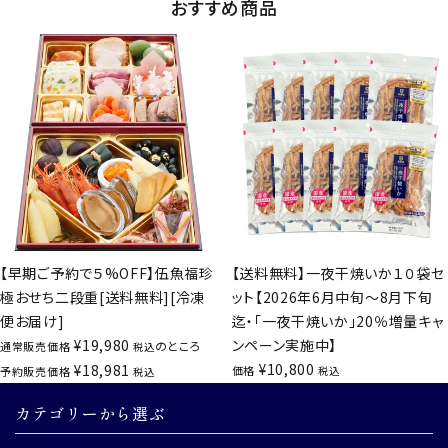
おすすめ商品
【早期ご予約で５%OFF】伍魚福珍
【送料無料】一夜干焼いか１０袋セ
極おせち二段重[送料無料][冷凍
ット【2026年6月中旬～8月下旬
便お届け]
迄・「一夜干焼いか」20％増量キャ
¥
19,980
ンペーン実施中】
のところ
通常販売価格
税込
¥
10,800
¥
18,981
価格
予約販売価格
税込
税込
カテゴリーから選ぶ