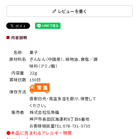
レビューを書く
■
内容説明
名称
菓子
原材料名
ぎんなん（中国産）、植物油、食塩／調
味料（アミノ酸）
内容量
22ｇ
賞味日数
150日
保存方法
直射日光・高温多湿を避け、保管して
ください。
販売者
株式会社伍魚福
神戸市長田区海運町8丁目6番地
お客様相談室TEL:078-731-5735
●本品に含まれるアレルギー物質