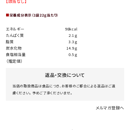
【該当なし】
■
栄養成分表示（1袋22ｇ当たり）
エネルギー
98kcal
たんぱく質
2.1ｇ
脂質
3.3ｇ
炭水化物
14.9ｇ
食塩相当量
0.5ｇ
（推定値）
返品・交換について
当店の取扱商品は食品につき、お客様のご都合による返品はご遠
慮ください。 予めご了承くださいませ。
メルマガ登録へ