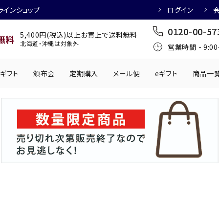
ラインショップ
ログイン
0120-00-57
5,400円(税込)以上お買上で送料無料
無料
北海道・沖縄は対象外
営業時間 - 9:0
ギフト
頒布会
定期購入
メール便
eギフト
商品一
ワインにおすすめ
日本酒におすす
肉製品
乳製品
かわきもの
0円
501円～1,000円
1,001円～2,000円
2,001円～
丸う
手提げ袋
,000円
5,001円～
チューハイにおすすめ
マッコリにおす