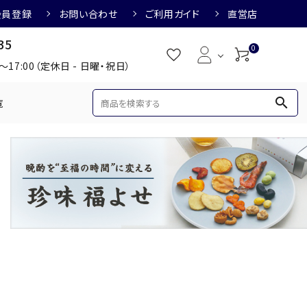
会員登録
お問い合わせ
ご利用ガイド
直営店
35
0
0～17:00（定休日 - 日曜・祝日）
search
覧
め
焼酎におすすめ
3,000円
3,001円～4,000円
すめ
梅酒におすすめ