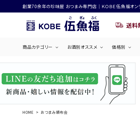
創業70余年の珍味屋 おつまみ専門店│ＫＯＢＥ伍魚福オン
送料
商品カテゴリー
お酒別オススメ
価格別
ビールにおすすめ
search
くぎ煮
海産物
～50
ACCOUNT MENU
ようこそ ゲスト 様
シリーズ
佃煮・ごはんのおとも
4,001円～5
ハイボールにおすすめ
HOME
おつまみ頒布会
ログイン
会員登録
商品カテゴリー