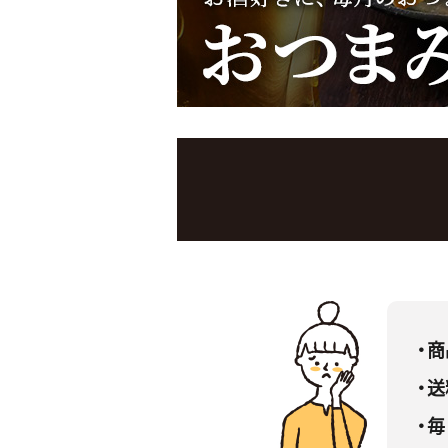
・
・
・