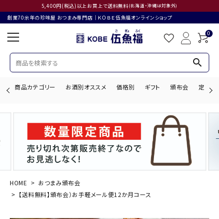
5,400円(税込)以上お買上で送料無料
(北海道・沖縄は対象外)
創業70余年の珍味屋 おつまみ専門店│ＫＯＢＥ伍魚福オンラインショップ
0
search
商品カテゴリー
お酒別オススメ
価格別
ギフト
頒布会
定期購
search
ACCOUNT MENU
ようこそ ゲスト 様
HOME
おつまみ頒布会
【送料無料】頒布会）お手軽メール便12か月コース
ログイン
会員登録