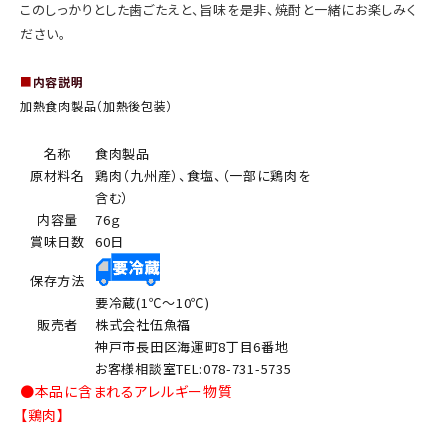
このしっかりとした歯ごたえと、旨味を是非、焼酎と一緒にお楽しみく
ださい。
■
内容説明
加熱食肉製品（加熱後包装）
名称
食肉製品
原材料名
鶏肉（九州産）、食塩、（一部に鶏肉を
含む）
内容量
76ｇ
賞味日数
60日
保存方法
要冷蔵(1℃～10℃)
販売者
株式会社伍魚福
神戸市長田区海運町8丁目6番地
お客様相談室TEL:078-731-5735
●本品に含まれるアレルギー物質
【鶏肉】