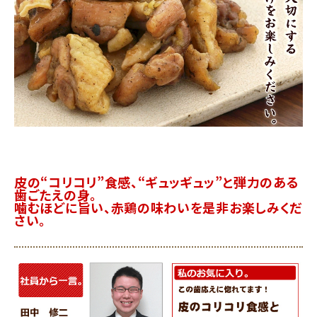
皮の“コリコリ”食感、“ギュッギュッ”と弾力のある
歯ごたえの身。
噛むほどに旨い、赤鶏の味わいを是非お楽しみくだ
さい。