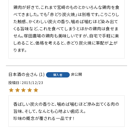
鶏肉が好きで、これまで宮﨑のものとかいろんな鶏肉を食
べてきました。でも「赤どり炭火焼」は別格です。こりこりし
た触感、かくわしい炭火の香り、噛めば噛むほど染み出て
くる旨味など、これを食べてしまうとほかの鶏肉は食せま
せん。塚田農場の鶏肉も美味しいですが、自宅で手軽に楽
しめること、価格を考えると、赤どり炭火焼に軍配が上が
日本酒の会
1
非公開
購入者
投稿日
2015/12/23
香ばしい炭火の香りと、噛めば噛むほど滲み出てくる肉の
旨味、そして、なんとも心地よい歯応え。

珍味の概念が覆される一品です！