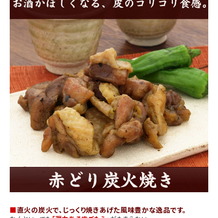
商品カテゴリー
お酒別オススメ
価格別
お問い合わせ
ご利用ガイド
直営店
■
直火の炭火で、じっくり焼きあげた風味豊かな逸品です。