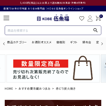
5,400円(税込)以上お買上で送料無料
(北海道・沖縄は対象外)
創業70余年の珍味屋 おつまみ専門店│ＫＯＢＥ伍魚福オンラインショップ
0
search
商品カテゴリー
お酒別オススメ
価格別
ギフト
頒布会
定期購
search
ACCOUNT MENU
ようこそ ゲスト 様
HOME
おすすめ要冷蔵おつまみ
赤どり炭火焼き
ログイン
会員登録