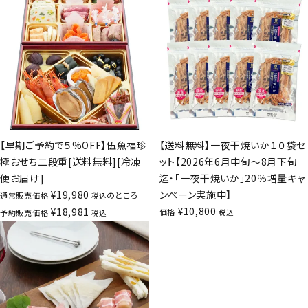
【早期ご予約で５%OFF】伍魚福珍
【送料無料】一夜干焼いか１０袋セ
極おせち二段重[送料無料][冷凍
ット【2026年6月中旬～8月下旬
便お届け]
迄・「一夜干焼いか」20％増量キャ
¥
19,980
ンペーン実施中】
のところ
通常販売価格
税込
¥
10,800
¥
18,981
価格
予約販売価格
税込
税込