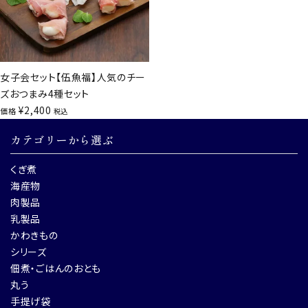
女子会セット【伍魚福】人気のチー
ズおつまみ4種セット
¥
2,400
価格
税込
カテゴリーから選ぶ
くぎ煮
海産物
肉製品
乳製品
かわきもの
シリーズ
佃煮・ごはんのおとも
丸う
手提げ袋