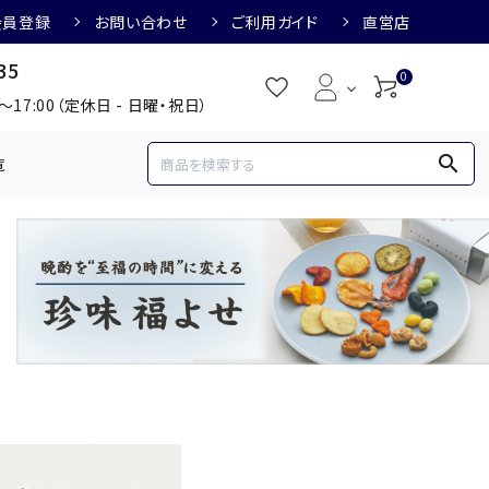
会員登録
お問い合わせ
ご利用ガイド
直営店
35
0
0～17:00（定休日 - 日曜・祝日）
search
覧
め
焼酎におすすめ
3,000円
3,001円～4,000円
すめ
梅酒におすすめ