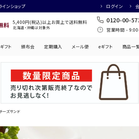
ラインショップ
ログイン
0120-00-57
5,400円(税込)以上お買上で送料無料
無料
北海道・沖縄は対象外
営業時間 - 9:0
ギフト
頒布会
定期購入
メール便
eギフト
商品一
ワインにおすすめ
日本酒におすす
肉製品
乳製品
かわきもの
0円
501円～1,000円
1,001円～2,000円
2,001円～
丸う
手提げ袋
,000円
5,001円～
チューハイにおすすめ
マッコリにおす
チーズサンド