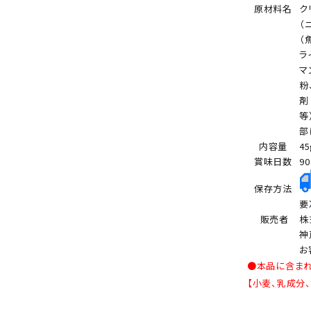
原材料名
ク
（
（
ラ
マ
粉
剤
等
部
内容量
45
賞味日数
9
保存方法
要
販売者
株
神
お
●本品に含ま
【小麦、乳成分