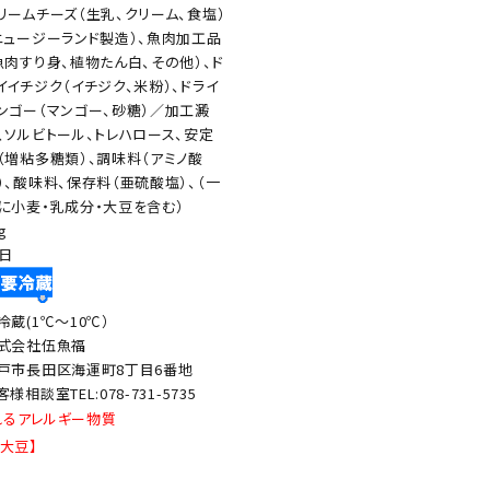
リームチーズ（生乳、クリーム、食塩）
ニュージーランド製造）、魚肉加工品
魚肉すり身、植物たん白、その他）、ド
イイチジク（イチジク、米粉）、ドライ
ンゴー（マンゴー、砂糖）／加工澱
、ソルビトール、トレハロース、安定
（増粘多糖類）、調味料（アミノ酸
）、酸味料、保存料（亜硫酸塩）、（一
に小麦・乳成分・大豆を含む）
g
0日
冷蔵(1℃～10℃）
式会社伍魚福
戸市長田区海運町8丁目6番地
客様相談室TEL:078-731-5735
れるアレルギー物質
、大豆】