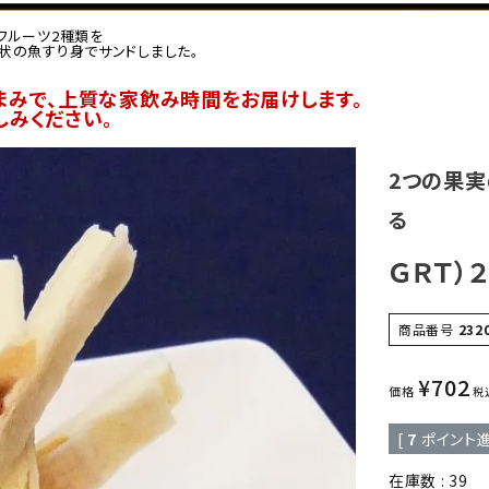
フルーツ2種類を
状の魚すり身でサンドしました。
まみで、上質な家飲み時間をお届けします。
しみください。
2つの果
る
ＧＲＴ）
商品番号
232
¥
702
価格
税
[
7
ポイント進
在庫数
39