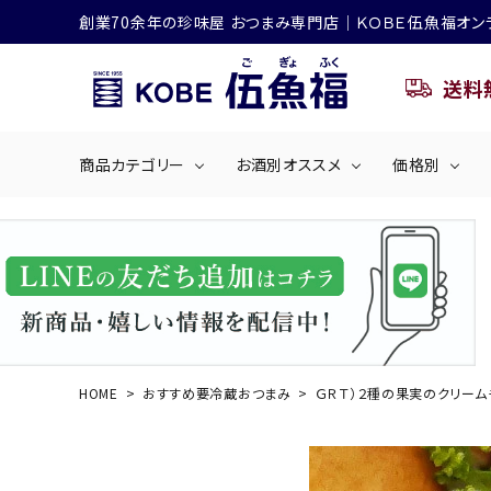
創業70余年の珍味屋 おつまみ専門店│ＫＯＢＥ伍魚福オン
送料
商品カテゴリー
お酒別オススメ
価格別
ビールにおすすめ
search
くぎ煮
海産物
～50
ACCOUNT MENU
ようこそ ゲスト 様
シリーズ
佃煮・ごはんのおとも
4,001円～5
ハイボールにおすすめ
HOME
おすすめ要冷蔵おつまみ
ＧＲＴ）２種の果実のクリーム
ログイン
会員登録
商品カテゴリー