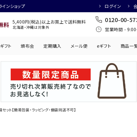
ラインショップ
ログイン
0120-00-57
5,400円(税込)以上お買上で送料無料
無料
北海道・沖縄は対象外
営業時間 - 9:0
ギフト
頒布会
定期購入
メール便
eギフト
商品一
ワインにおすすめ
日本酒におすす
肉製品
乳製品
かわきもの
0円
501円～1,000円
1,001円～2,000円
2,001円～
丸う
手提げ袋
,000円
5,001円～
チューハイにおすすめ
マッコリにおす
袋セット【簡易包装・ラッピング・個袋同送不可】