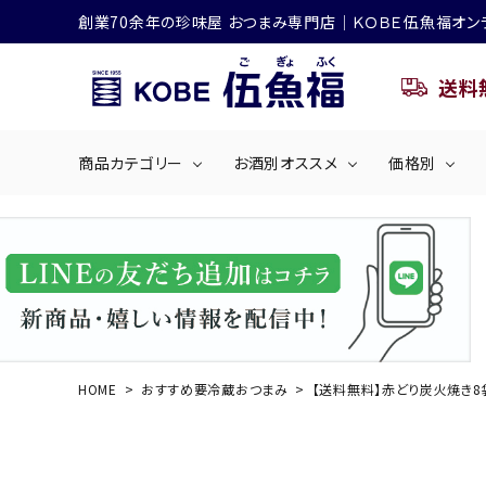
創業70余年の珍味屋 おつまみ専門店│ＫＯＢＥ伍魚福オン
送料
商品カテゴリー
お酒別オススメ
価格別
ビールにおすすめ
search
くぎ煮
海産物
～50
ACCOUNT MENU
ようこそ ゲスト 様
シリーズ
佃煮・ごはんのおとも
4,001円～5
ハイボールにおすすめ
HOME
おすすめ要冷蔵おつまみ
【送料無料】赤どり炭火焼き8
ログイン
会員登録
商品カテゴリー