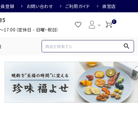
会員登録
お問い合わせ
ご利用ガイド
直営店
35
0
0～17:00（定休日 - 日曜・祝日）
search
覧
め
焼酎におすすめ
3,000円
3,001円～4,000円
すめ
梅酒におすすめ