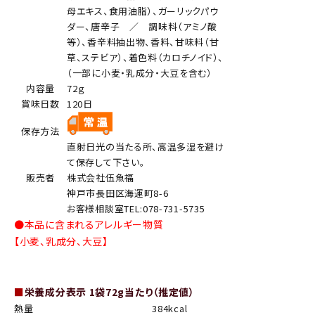
母エキス、食用油脂）、ガーリックパウ
ダー、唐辛子 ／ 調味料（アミノ酸
等）、香辛料抽出物、香料、甘味料（甘
草、ステビア）、着色料（カロチノイド）、
（一部に小麦・乳成分・大豆を含む）
内容量
72ｇ
賞味日数
120日
保存方法
直射日光の当たる所、高温多湿を避け
て保存して下さい。
販売者
株式会社伍魚福
神戸市長田区海運町8-6
お客様相談室TEL:078-731-5735
●本品に含まれるアレルギー物質
【小麦、乳成分、大豆】
■
栄養成分表示 1袋72g当たり（推定値）
熱量
384kcal