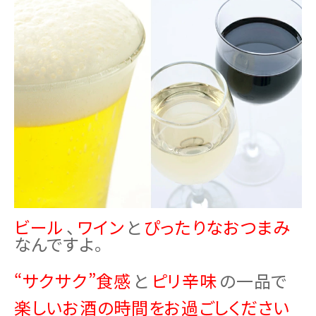
ビール
、
ワイン
と
ぴったりなおつまみ
なんですよ。
“サクサク”食感
と
ピリ辛味
の一品で
楽しいお酒の時間をお過ごしください