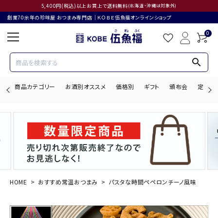
5,400円(税込)以上お買上で送料無料
(北海道・沖縄は対象外)
創業70余年の珍味屋 おつまみ専門店│ＫＯＢＥ伍魚福オンラインショップ
0
search
商品カテゴリー
お酒別オススメ
価格別
ギフト
頒布会
定期購
search
ACCOUNT MENU
ようこそ ゲスト 様
HOME
おすすめ常温おつまみ
パスタな時間ペペロンチーノ風味
ログイン
会員登録