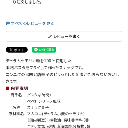
り注文しました。
すべてのレビューを見る
レビューを書く
デュラムセモリナ粉を100％使用した
本格パスタをフライして作ったスナックです。
ニンニクの旨味と唐辛子のピリっとした刺激がたまらないおいし
さです。
■
内容説明
商品名
パスタな時間）
ペペロンチーノ風味
名称
スナック菓子
原材料名
マカロニ(デュラム小麦のセモリナ）
（国内製造）、植物油、調味香辛料（香
辛料、食塩、砂糖、蛋白加水分解物、酵