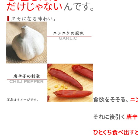
だけじゃない
んです。
食欲をそそる、
ニ
それに後引く
唐辛
ひとくち食べ出すと