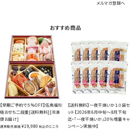
メルマガ登録へ
おすすめ商品
【早期ご予約で５%OFF】伍魚福珍
【送料無料】一夜干焼いか１０袋セ
極おせち二段重[送料無料][冷凍
ット【2026年6月中旬～8月下旬
便お届け]
迄・「一夜干焼いか」20％増量キャ
¥
19,980
ンペーン実施中】
のところ
通常販売価格
税込