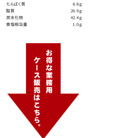
たんぱく質
6.8ｇ
脂質
20.9ｇ
炭水化物
42.4ｇ
食塩相当量
1.0ｇ