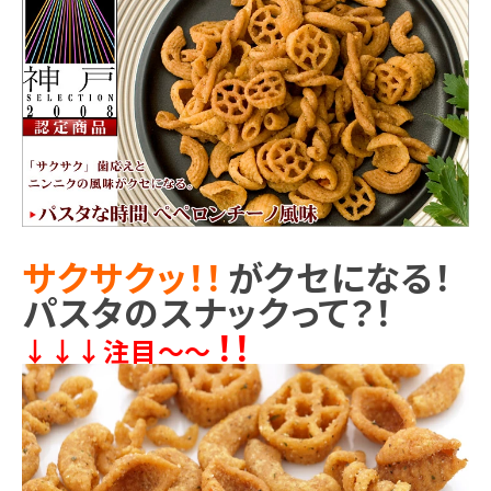
商品カテゴリー
お酒別オススメ
価格別
お問い合わせ
ご利用ガイド
サクサクッ！！
がクセになる！
直営店
パスタのスナックって？！
！！
↓↓↓注目～～