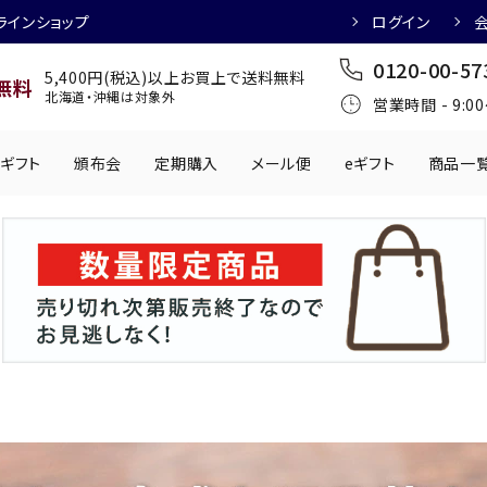
ラインショップ
ログイン
0120-00-57
5,400円(税込)以上お買上で送料無料
無料
北海道・沖縄は対象外
営業時間 - 9:0
ギフト
頒布会
定期購入
メール便
eギフト
商品一
ワインにおすすめ
日本酒におすす
肉製品
乳製品
かわきもの
0円
501円～1,000円
1,001円～2,000円
2,001円～
丸う
手提げ袋
,000円
5,001円～
チューハイにおすすめ
マッコリにおす