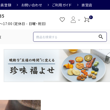
会員登録
お問い合わせ
ご利用ガイド
直営店
35
0
0～17:00（定休日 - 日曜・祝日）
search
覧
め
焼酎におすすめ
3,000円
3,001円～4,000円
すめ
梅酒におすすめ