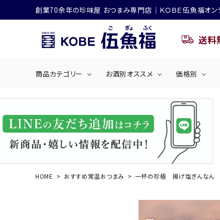
創業70余年の珍味屋 おつまみ専門店│ＫＯＢＥ伍魚福オン
送料
商品カテゴリー
お酒別オススメ
価格別
ビールにおすすめ
search
くぎ煮
海産物
～50
ACCOUNT MENU
ようこそ ゲスト 様
シリーズ
佃煮・ごはんのおとも
4,001円～5
ハイボールにおすすめ
HOME
おすすめ常温おつまみ
一杯の珍極 揚げ塩ぎんなん
ログイン
会員登録
商品カテゴリー