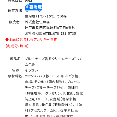
賞味日数
90日
保存方法
要冷蔵（1℃～10℃）で保存
販売者
株式会社伍魚福
神戸市長田区海運町8丁目6番地
お客様相談室TEL:078-731-5735
●本品に含まれるアレルギー物質
【乳成分、豚肉】
商品名
ブルーチーズ香るクリームチーズ生ハ
ム包み
名称
そうざい
原材料名
ラックスハム（豚ロース肉、ぶどう糖、
食塩、その他）（国内製造）、プロセス
チーズ（ブルーチーズ3％）／調味料
（無機塩等）、グリセリン、乳化剤、酸化
防止剤（Ｖ．Ｃ）、安定剤（増粘多糖
類）、香料、発色剤（亜硝酸Ｎａ）、甘味
料（アセスルファムＫ）、香辛料抽出
物、（一部に乳成分・豚肉を含む）