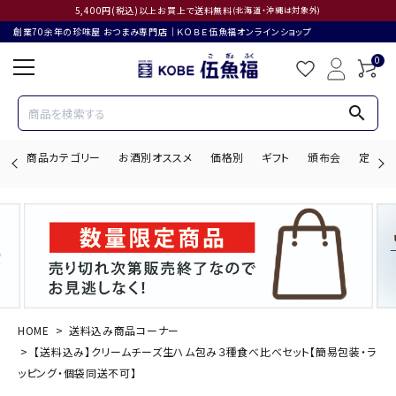
5,400円(税込)以上お買上で送料無料
(北海道・沖縄は対象外)
創業70余年の珍味屋 おつまみ専門店│ＫＯＢＥ伍魚福オンラインショップ
0
search
商品カテゴリー
お酒別オススメ
価格別
ギフト
頒布会
定期購
search
ACCOUNT MENU
ようこそ ゲスト 様
HOME
送料込み商品コーナー
【送料込み】クリームチーズ生ハム包み３種食べ比べセット【簡易包装・ラ
ログイン
会員登録
ッピング・個袋同送不可】