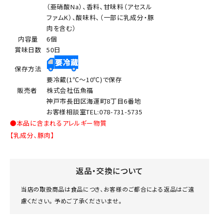
（亜硝酸Na）、香料、甘味料（アセスル
ファムK）、酸味料、（一部に乳成分・豚
肉を含む）
内容量
6個
賞味日数
50日
保存方法
要冷蔵(1℃～10℃)で保存
販売者
株式会社伍魚福
神戸市長田区海運町8丁目6番地
お客様相談室TEL:078-731-5735
●本品に含まれるアレルギー物質
【乳成分、豚肉】
返品・交換について
当店の取扱商品は食品につき、お客様のご都合による返品はご遠
慮ください。 予めご了承くださいませ。