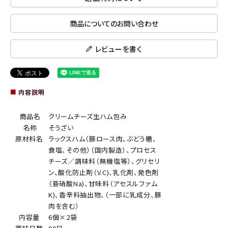
商品についてのお問い合わせ
レビューを書く
■
内容説明
商品名
クリームチーズ生ハム包み
名称
そうざい
原材料名
ラックスハム（豚ロース肉、ぶどう糖、
食塩、その他）（国内製造）、プロセス
チーズ／調味料（無機塩等）、グリセリ
ン、酸化防止剤（V.C)、乳化剤、発色剤
（亜硝酸Na)、甘味料（アセスルファム
K)、香辛料抽出物、（一部に乳成分、豚
肉を含む）
内容量
6個×2袋