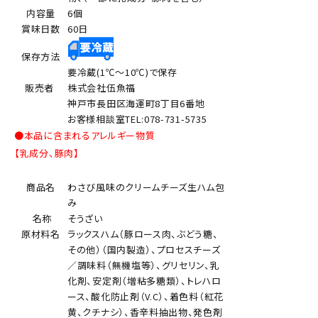
内容量
6個
賞味日数
60日
保存方法
要冷蔵(1℃～10℃)で保存
販売者
株式会社伍魚福
神戸市長田区海運町8丁目6番地
お客様相談室TEL:078-731-5735
●本品に含まれるアレルギー物質
【乳成分、豚肉】
商品名
わさび風味のクリームチーズ生ハム包
み
名称
そうざい
原材料名
ラックスハム（豚ロース肉、ぶどう糖、
その他）（国内製造）、プロセスチーズ
／調味料（無機塩等）、グリセリン、乳
化剤、安定剤（増粘多糖類）、トレハロ
ース、酸化防止剤（V.C）、着色料（紅花
黄、クチナシ）、香辛料抽出物、発色剤