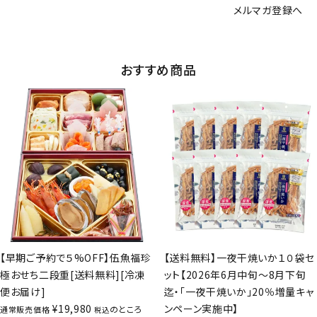
メルマガ登録へ
おすすめ商品
【早期ご予約で５%OFF】伍魚福珍
【送料無料】一夜干焼いか１０袋セ
極おせち二段重[送料無料][冷凍
ット【2026年6月中旬～8月下旬
便お届け]
迄・「一夜干焼いか」20％増量キャ
¥
19,980
ンペーン実施中】
のところ
通常販売価格
税込