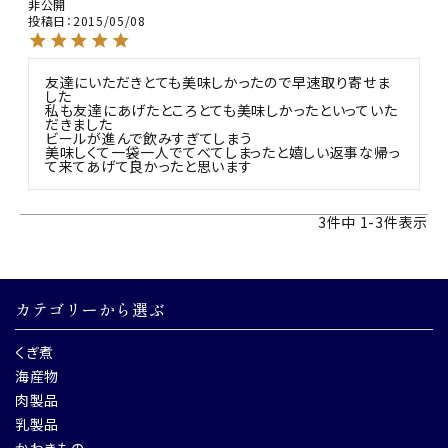
非公開
投稿日
2015/05/08
友達にいただきとても美味しかったので早速取り寄せま
した

私も友達にあげたところとても美味しかったといっていた
だきました

ビールが進んで飲みすぎてしまう

美味しくて一袋一人でてべてしまったと嬉しい返事な帰っ
て来てあげて良かったと思います
3
件中
1
-
3
件表示
カテゴリーから選ぶ
くぎ煮
海産物
肉製品
乳製品