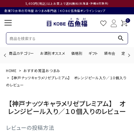
5,400円(税込)以上お買上で送料無料
(北海道・沖縄は対象外)
創業70余年の珍味屋 おつまみ専門店│ＫＯＢＥ伍魚福オンラインショップ
0
search
商品カテゴリー
お酒別オススメ
価格別
ギフト
頒布会
定期購
HOME
おすすめ常温おつまみ
search
【神戸ナッツキャラメリゼプレミアム】 オレンジピール入り／１０個入り
のレビュー
【神戸ナッツキャラメリゼプレミアム】 オ
ACCOUNT MENU
ようこそ ゲスト 様
レンジピール入り／１０個入りのレビュー
ログイン
会員登録
レビューの投稿方法