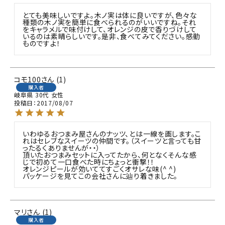
とても美味しいですよ。木ノ実は体に良いですが、色々な
種類の木ノ実を簡単に食べられるのがいいですね。それ
をキャラメルで味付けして、オレンジの皮で香りづけして
いるのは素晴らしいです。是非、食べてみてください。感動
ものですよ！
コモ100
1
購入者
岐阜県
30代
女性
投稿日
2017/08/07
いわゆるおつまみ屋さんのナッツ、とは一線を画します。こ
れはセレブなスイーツの仲間です。（スイーツと言っても甘
ったるくありませんが・・）

頂いたおつまみセットに入ってたから、何となくそんな感
じで初めて一口食べた時にちょっと衝撃！！

オレンジピールが効いててすごくオサレな味(^ ^)

パッケージを見てこの会社さんに辿り着きました。
マリ
1
購入者