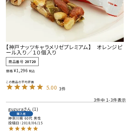
【神戸ナッツキャラメリゼプレミアム】 オレンジピ
ール入り／１０個入り
商品番号
20720
¥
1,296
価格
税込
5.00
3
3
件中
1
-
3
件表示
guzura
1
購入者
神奈川県
60代
男性
投稿日
2018/06/15