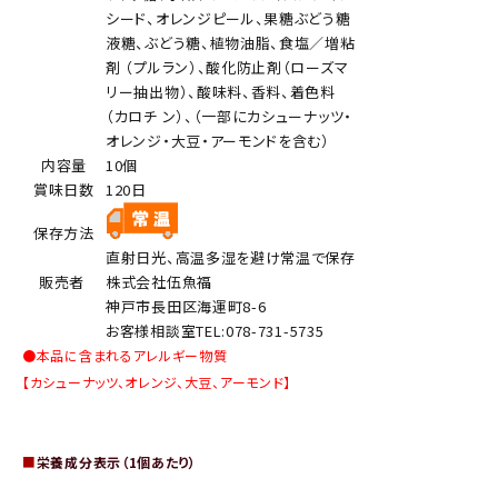
シード、オレンジピール、果糖ぶどう糖
液糖、ぶどう糖、植物油脂、食塩／増粘
剤 （プルラン）、酸化防止剤（ローズマ
リー抽出物）、酸味料、香料、着色料
（カロチ ン）、（一部にカシューナッツ・
オレンジ・大豆・アーモンドを含む）
内容量
10個
賞味日数
120日
保存方法
直射日光、高温多湿を避け常温で保存
販売者
株式会社伍魚福
神戸市長田区海運町8-6
お客様相談室TEL:078-731-5735
●本品に含まれるアレルギー物質
【カシューナッツ、オレンジ、大豆、アーモンド】
■
栄養成分表示（1個あたり）