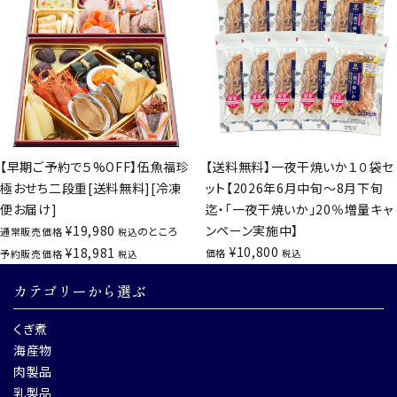
【早期ご予約で５%OFF】伍魚福珍
【送料無料】一夜干焼いか１０袋セ
極おせち二段重[送料無料][冷凍
ット【2026年6月中旬～8月下旬
便お届け]
迄・「一夜干焼いか」20％増量キャ
¥
19,980
ンペーン実施中】
のところ
通常販売価格
税込
¥
10,800
¥
18,981
価格
予約販売価格
税込
税込
カテゴリーから選ぶ
くぎ煮
海産物
肉製品
乳製品