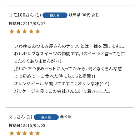
コモ100
1
岐阜県
30代
女性
購入者
投稿日
2017/08/07
いわゆるおつまみ屋さんのナッツ、とは一線を画します。こ
れはセレブなスイーツの仲間です。（スイーツと言っても甘
ったるくありませんが・・）

頂いたおつまみセットに入ってたから、何となくそんな感
じで初めて一口食べた時にちょっと衝撃！！

オレンジピールが効いててすごくオサレな味(^ ^)

パッケージを見てこの会社さんに辿り着きました。
マリ
1
非公開
購入者
投稿日
2015/05/08