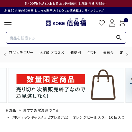
5,400円(税込)以上お買上で送料無料
(北海道・沖縄は対象外)
創業70余年の珍味屋 おつまみ専門店│ＫＯＢＥ伍魚福オンラインショップ
0
search
商品カテゴリー
お酒別オススメ
価格別
ギフト
頒布会
定期購
search
ACCOUNT MENU
ようこそ ゲスト 様
HOME
おすすめ常温おつまみ
【神戸ナッツキャラメリゼプレミアム】 オレンジピール入り／１０個入り
ログイン
会員登録