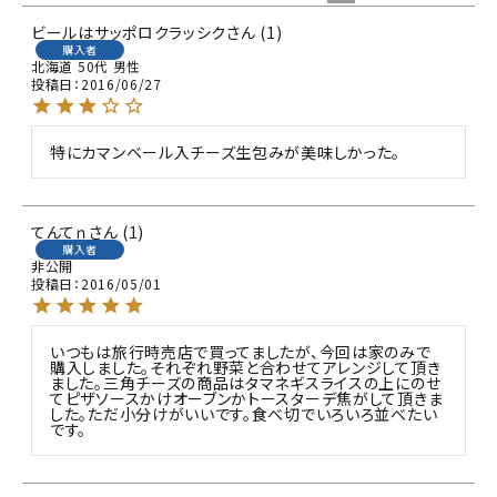
ビールはサッポロクラッシク
1
購入者
北海道
50代
男性
投稿日
2016/06/27
特にカマンベール入チーズ生包みが美味しかった。
てんてｎ
1
購入者
非公開
投稿日
2016/05/01
いつもは旅行時売店で買ってましたが、今回は家のみで
購入しました。それぞれ野菜と合わせてアレンジして頂き
ました。三角チーズの商品はタマネギスライスの上にのせ
てピザソースかけオーブンかトースターデ焦がして頂きま
した。ただ小分けがいいです。食べ切でいろいろ並べたい
です。