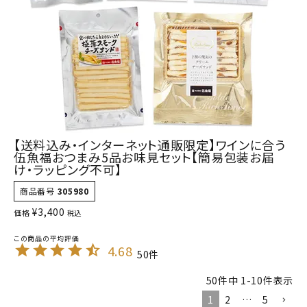
【送料込み・インターネット通販限定】ワインに合う
伍魚福おつまみ5品お味見セット【簡易包装お届
け・ラッピング不可】
商品番号
305980
¥
3,400
価格
税込
4.68
50
50
件中
1
-
10
件表示
1
2
…
5