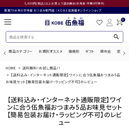
5,400円(税込)以上お買上で送料無料
(北海道・沖縄は対象外)
創業70余年の珍味屋 おつまみ専門店│ＫＯＢＥ伍魚福オンラインショップ
0
search
商品カテゴリー
お酒別オススメ
価格別
ギフト
頒布会
定期購
HOME
送料無料！お試し商品！！
search
【送料込み・インターネット通販限定】ワインに合う伍魚福おつまみ5品
お味見セット【簡易包装お届け・ラッピング不可】のレビュー
【送料込み・インターネット通販限定】ワイ
ACCOUNT MENU
ようこそ ゲスト 様
ンに合う伍魚福おつまみ5品お味見セット
【簡易包装お届け・ラッピング不可】のレビ
ログイン
会員登録
ュー