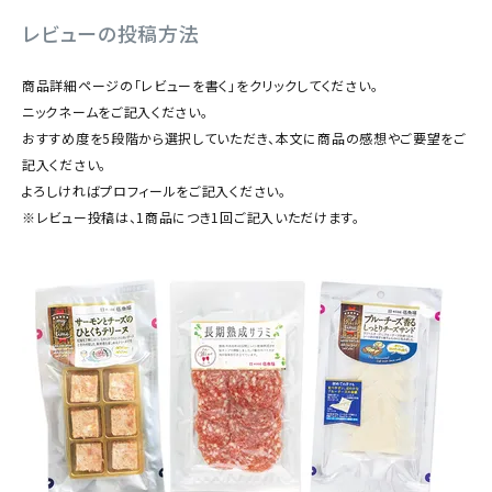
商品カテゴリー
レビューの投稿方法
お酒別オススメ
商品詳細ページの「レビューを書く」をクリックしてください。
ニックネームをご記入ください。
価格別
おすすめ度を5段階から選択していただき、本文に商品の感想やご要望をご
記入ください。
お問い合わせ
よろしければプロフィールをご記入ください。
※レビュー投稿は、1商品につき1回ご記入いただけます。
ご利用ガイド
直営店