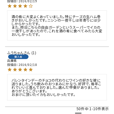
投稿日
2016/02/19
酒の肴に大変よくあっていました。特にチーズの生ハム巻
きがおいしかったです。ニシンの一夜干しは年寄りには少
しからかったです。

また、昨日こちらの自由ガーデンというスーパーでイカの
一夜干しがあったので、これを酒の肴に食べてみたら大変
おいしかったです。
ふうちゃん
1
購入者
兵庫県
投稿日
2016/02/18
バレンタインデーのチョコの代わりにワインの好きな彼に
送りました。うち飲みのおつまみにかなり、好評で、毎年こ
れでいいと喜んでおりました。選んだ甲斐がありました。
ありがとうございます。

50
件中
1
-
10
件表示