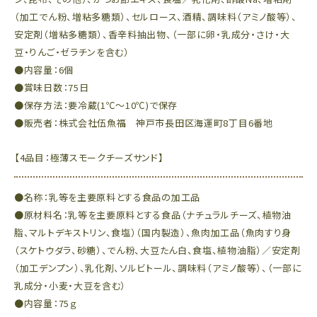
（加工でん粉、増粘多糖類）、セルロース、酒精、調味料（アミノ酸等）、
安定剤（増粘多糖類）、香辛料抽出物、（一部に卵・乳成分・さけ・大
豆・りんご・ゼラチンを含む）
●内容量：6個
●賞味日数：75日
●保存方法：要冷蔵(1℃～10℃)で保存
●販売者：株式会社伍魚福 神戸市長田区海運町8丁目6番地
【4品目：極薄スモークチーズサンド】
●名称：乳等を主要原料とする食品の加工品
●原材料名：乳等を主要原料とする食品（ナチュラルチーズ、植物油
脂、マルトデキストリン、食塩）（国内製造）、魚肉加工品（魚肉すり身
（スケトウダラ、砂糖）、でん粉、大豆たん白、食塩、植物油脂）／安定剤
（加工デンプン）、乳化剤、ソルビトール、調味料（アミノ酸等）、（一部に
乳成分・小麦・大豆を含む）
●内容量：75ｇ