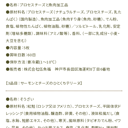
●名称：プロセスチーズと魚肉加工品
●原材料名：プロセスチーズ（ナチュラルチーズ、プロセスチーズ、乳た
んぱく）（国内製造）、魚肉加工品（魚肉すり身（魚肉、砂糖）、でん粉、
食塩、植物性たんぱく、植物油脂、砂糖）／ソルビトール、乳化剤、安定
剤（増粘多糖類）、調味料（アミノ酸等）、香料、（一部に乳成分・小麦・
大豆を含む）
●内容量：5枚
●賞味日数：60日
●保存方法：要冷蔵(1～10℃）
●販売者：株式会社伍魚福 神戸市長田区海運町8丁目6番地
【3品目：サーモンとチーズのひとくちテリーヌ】
●名称：そうざい
●原材料名：紅鮭（ロシア又はアメリカ）、プロセスチーズ、半固体状ド
レッシング（食用植物油脂、醸造酢、卵黄、その他）、液体和風だし（食
塩、水飴、鮭節エキス、その他）、寒天、風味原料（タピオカでん粉、イワ
シ、昆布、その他）、かつお節エキス、食塩／乳化剤、酢酸Na、増粘剤