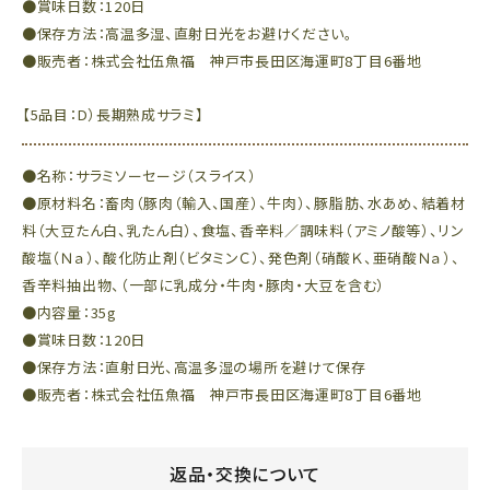
●賞味日数：120日
●保存方法：高温多湿、直射日光をお避けください。
●販売者：株式会社伍魚福 神戸市長田区海運町8丁目6番地
【5品目：D）長期熟成サラミ】
●名称：サラミソーセージ（スライス）
●原材料名：畜肉（豚肉（輸入、国産）、牛肉）、豚脂肪、水あめ、結着材
料（大豆たん白、乳たん白）、食塩、香辛料／調味料（アミノ酸等）、リン
酸塩（Ｎａ）、酸化防止剤（ビタミンＣ）、発色剤（硝酸Ｋ、亜硝酸Ｎａ）、
香辛料抽出物、（一部に乳成分・牛肉・豚肉・大豆を含む）
●内容量：35g
●賞味日数：120日
●保存方法：直射日光、高温多湿の場所を避けて保存
●販売者：株式会社伍魚福 神戸市長田区海運町8丁目6番地
返品・交換について