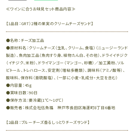
≪ワインに合うお味見セット商品内容≫
【1品目：GRT）2種の果実のクリームチーズサンド】
●名称：チーズ加工品
●原材料名：クリームチーズ（生乳、クリーム、食塩）（ニュージーランド
製造）、魚肉加工品（魚肉すり身、植物たん白、その他）、ドライイチジク
（イチジク、米粉）、ドライマンゴー（マンゴー、砂糖）／加工澱粉、ソル
ビトール、トレハロース、安定剤（増粘多糖類）、調味料（アミノ酸等）、
酸味料、保存料（亜硫酸塩）、（一部に小麦・乳成分・大豆を含む）
●内容量：45g
●賞味日数：90日
●保存方法：要冷蔵(1℃～10℃）
●販売者：株式会社伍魚福 神戸市長田区海運町8丁目6番地
【2品目：ブルーチーズ香るしっとりチーズサンド】