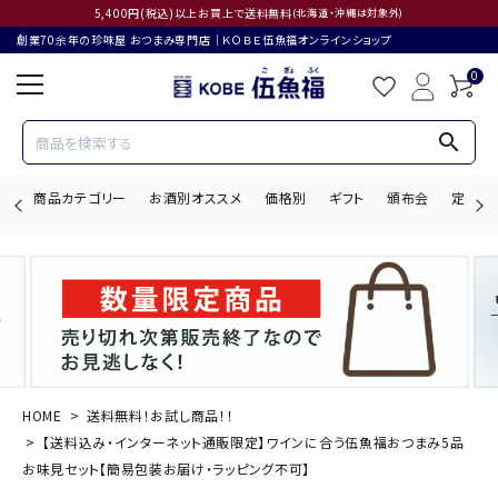
5,400円(税込)以上お買上で送料無料
(北海道・沖縄は対象外)
創業70余年の珍味屋 おつまみ専門店│ＫＯＢＥ伍魚福オンラインショップ
0
search
商品カテゴリー
お酒別オススメ
価格別
ギフト
頒布会
定期購
search
ACCOUNT MENU
ようこそ ゲスト 様
HOME
送料無料！お試し商品！！
【送料込み・インターネット通販限定】ワインに合う伍魚福おつまみ5品
ログイン
会員登録
お味見セット【簡易包装お届け・ラッピング不可】