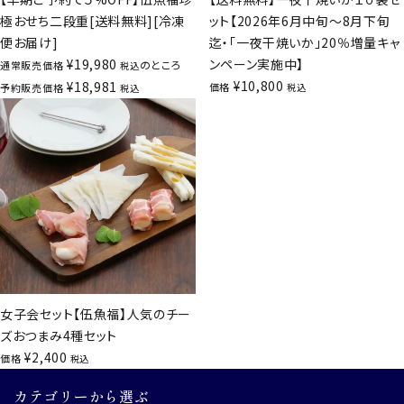
極おせち二段重[送料無料][冷凍
ット【2026年6月中旬～8月下旬
便お届け]
迄・「一夜干焼いか」20％増量キャ
¥
19,980
ンペーン実施中】
のところ
通常販売価格
税込
¥
10,800
¥
18,981
価格
予約販売価格
税込
税込
女子会セット【伍魚福】人気のチー
ズおつまみ4種セット
¥
2,400
価格
税込
カテゴリーから選ぶ