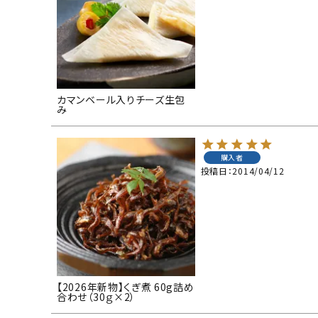
お酒別オススメ
価格別
お問い合わせ
カマンベール入りチーズ生包
み
ご利用ガイド
直営店
購入者
投稿日
2014/04/12
【2026年新物】くぎ煮 60g詰め
合わせ（30ｇ×2）