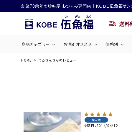
創業70余年の珍味屋 おつまみ専門店│ＫＯＢＥ伍魚福オン
送料
商品カテゴリー
お酒別オススメ
価格別
HOME
てるさんさんのレビュー
ビールにおすすめ
search
くぎ煮
海産物
～50
ACCOUNT MENU
ようこそ ゲスト 様
シリーズ
佃煮・ごはんのおとも
4,001円～5
ハイボールにおすすめ
ログイン
会員登録
購入者
商品カテゴリー
投稿日
2014/04/12