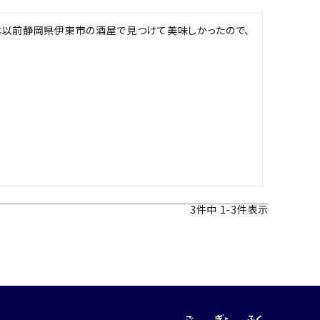
は以前静岡県伊東市の酒屋で見つけて美味しかったので、
3
件中
1
-
3
件表示