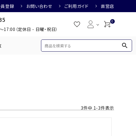
会員登録
お問い合わせ
ご利用ガイド
直営店
35
0
0～17:00（定休日 - 日曜・祝日）
search
覧
め
焼酎におすすめ
3,000円
3,001円～4,000円
すめ
梅酒におすすめ
3
件中
1
-
3
件表示