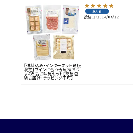
購入者
投稿日
2014/04/12
【送料込み・インターネット通販
限定】ワインに合う伍魚福おつ
まみ5品お味見セット【簡易包
装お届け・ラッピング不可】