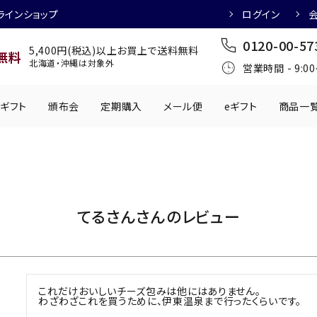
ラインショップ
ログイン
0120-00-57
5,400円(税込)以上お買上で送料無料
無料
北海道・沖縄は対象外
営業時間 - 9:0
ギフト
頒布会
定期購入
メール便
eギフト
商品一
ワインにおすすめ
日本酒におすす
肉製品
乳製品
かわきもの
0円
501円～1,000円
1,001円～2,000円
2,001円～
てるさんさんのレビュー
丸う
手提げ袋
,000円
5,001円～
チューハイにおすすめ
マッコリにおす
これだけおいしいチーズ包みは他にはありません。

わざわざこれを買うために、伊東温泉まで行ったくらいです。