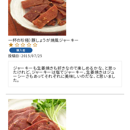
商品カテゴリー
お酒別オススメ
価格別
一杯の珍極）豚しょうが焼風ジャーキー
お問い合わせ
購入者
投稿日
2015/07/25
ご利用ガイド
ジャーキーも生姜焼きも好きなので楽しめるかな、と思っ
たけれど、ジャーキーは塩でジャーキー、生姜焼きはジュ
ーシーさもあってそれぞれに美味しいのだな、と思いまし
直営店
た。