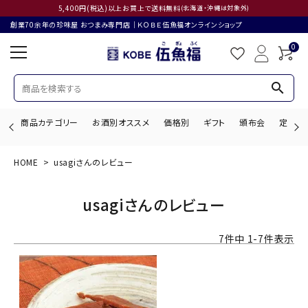
5,400円(税込)以上お買上で送料無料
(北海道・沖縄は対象外)
創業70余年の珍味屋 おつまみ専門店│ＫＯＢＥ伍魚福オンラインショップ
0
search
商品カテゴリー
お酒別オススメ
価格別
ギフト
頒布会
定期購
HOME
usagiさんのレビュー
search
usagiさんのレビュー
ACCOUNT MENU
7
件中
1
-
7
件表示
ようこそ ゲスト 様
ログイン
会員登録