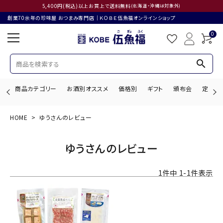
5,400円(税込)以上お買上で送料無料
(北海道・沖縄は対象外)
創業70余年の珍味屋 おつまみ専門店│ＫＯＢＥ伍魚福オンラインショップ
0
search
商品カテゴリー
お酒別オススメ
価格別
ギフト
頒布会
定期購
HOME
ゆうさんのレビュー
search
ゆうさんのレビュー
ACCOUNT MENU
1
件中
1
-
1
件表示
ようこそ ゲスト 様
ログイン
会員登録