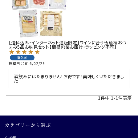
商品カテゴリー
お酒別オススメ
価格別
【送料込み・インターネット通販限定】ワインに合う伍魚福おつ
まみ5品お味見セット【簡易包装お届け・ラッピング不可】
お問い合わせ
購入者
投稿日
2016/02/29
ご利用ガイド
酒飲みにはたまりません！お得です！美味しくいただきまし
た
直営店
1
件中
1
-
1
件表示
カテゴリーから選ぶ