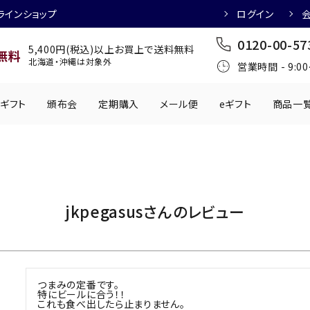
ラインショップ
ログイン
0120-00-57
5,400円(税込)以上お買上で送料無料
無料
北海道・沖縄は対象外
営業時間 - 9:0
ギフト
頒布会
定期購入
メール便
eギフト
商品一
ワインにおすすめ
日本酒におすす
肉製品
乳製品
かわきもの
0円
501円～1,000円
1,001円～2,000円
2,001円～
jkpegasusさんのレビュー
丸う
手提げ袋
,000円
5,001円～
チューハイにおすすめ
マッコリにおす
つまみの定番です。

特にビールに合う！！

これも食べ出したら止まりません。