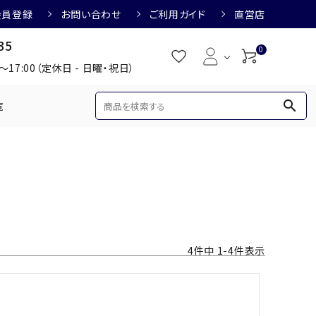
会員登録
お問い合わせ
ご利用ガイド
直営店
35
0
0～17:00（定休日 - 日曜・祝日）
search
覧
め
焼酎におすすめ
3,000円
3,001円～4,000円
すめ
梅酒におすすめ
4
件中
1
-
4
件表示