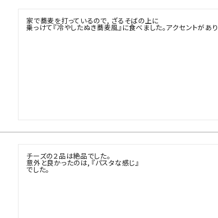
家で蕎麦を打っているので, ざるそばの上に

乗っけて『冷やしたぬき蕎麦風』に食べました。アクセントがあり,
チーズの２品は絶品でした。

意外と良かったのは, 『パスタな感じ』

でした。