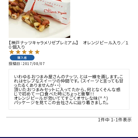
商品カテゴリー
お酒別オススメ
価格別
【神戸ナッツキャラメリゼプレミアム】 オレンジピール入り／１
０個入り
お問い合わせ
購入者
投稿日
2017/08/07
ご利用ガイド
いわゆるおつまみ屋さんのナッツ、とは一線を画します。こ
れはセレブなスイーツの仲間です。（スイーツと言っても甘
直営店
ったるくありませんが・・）

頂いたおつまみセットに入ってたから、何となくそんな感
じで初めて一口食べた時にちょっと衝撃！！

オレンジピールが効いててすごくオサレな味(^ ^)

パッケージを見てこの会社さんに辿り着きました。
1
件中
1
-
1
件表示