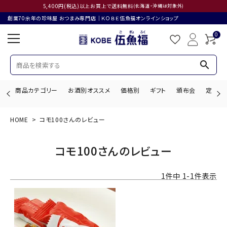
5,400円(税込)以上お買上で送料無料
(北海道・沖縄は対象外)
創業70余年の珍味屋 おつまみ専門店│ＫＯＢＥ伍魚福オンラインショップ
0
search
商品カテゴリー
お酒別オススメ
価格別
ギフト
頒布会
定期購
HOME
コモ100さんのレビュー
search
コモ100さんのレビュー
ACCOUNT MENU
1
件中
1
-
1
件表示
ようこそ ゲスト 様
ログイン
会員登録