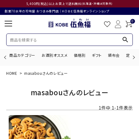
5,400円(税込)以上お買上で送料無料
(北海道・沖縄は対象外)
創業70余年の珍味屋 おつまみ専門店│ＫＯＢＥ伍魚福オンラインショップ
0
search
商品カテゴリー
お酒別オススメ
価格別
ギフト
頒布会
定期購
HOME
masabouさんのレビュー
search
masabouさんのレビュー
ACCOUNT MENU
1
件中
1
-
1
件表示
ようこそ ゲスト 様
ログイン
会員登録