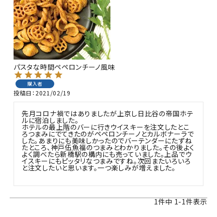
商品カテゴリー
お酒別オススメ
価格別
パスタな時間ペペロンチーノ風味
お問い合わせ
購入者
投稿日
2021/02/19
ご利用ガイド
先月コロナ禍ではありましたが上京し日比谷の帝国ホテ
ルに宿泊しました。

ホテルの最上階のバーに行きウイスキーを注文したとこ
直営店
ろつまみにでてきたのがペペロンチーノとカルボナーラで
した。あまりにも美味しかったのでバーテンダーにたずね
たところ、神戸伍魚福のつまみとわかりました。その後よく
よく調べたら新橋駅の構内にも売っていました。上品でウ
イスキーにもピッタリなつまみですね。次回またいろいろ
と注文したいと思います。一つ楽しみが増えました。

1
件中
1
-
1
件表示