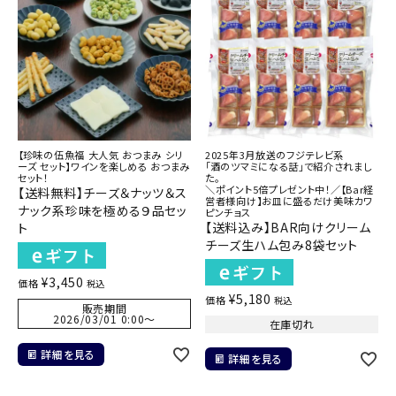
【珍味の伍魚福 大人気 おつまみ シリ
2025年3月放送のフジテレビ系
ーズ セット】ワインを楽しめる おつまみ
「酒のツマミになる話」で紹介されまし
セット！
た。
＼ポイント5倍プレゼント中！／【Bar経
【送料無料】チーズ＆ナッツ＆ス
営者様向け】お皿に盛るだけ美味カワ
ナック系珍味を極める９品セッ
ピンチョス
【送料込み】BAR向けクリーム
ト
チーズ生ハム包み8袋セット
¥
3,450
価格
税込
¥
5,180
価格
税込
販売期間
2026/03/01 0:00
〜
在庫切れ
詳細を見る
詳細を見る