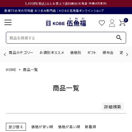
5,400円(税込)以上お買上で送料無料
(北海道・沖縄は対象外)
創業70余年の珍味屋 おつまみ専門店│ＫＯＢＥ伍魚福オンラインショップ
バンドル販売
0
search
予約商品
予約商品のみを表示
商品カテゴリー
お酒別オススメ
価格別
ギフト
頒布会
定期購
並び順
新着順
登録順
価格が安い順
HOME
商品一覧
価格が高い順
優先度順
レビュー順
search
キーワードヒット順
商品一覧
検索
ACCOUNT MENU
詳細検索
ようこそ ゲスト 様
ログイン
会員登録
並び替え
価格が安い順
価格が高い順
新着順