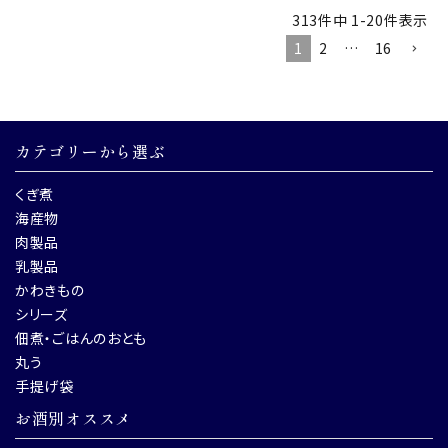
313
件中
1
-
20
件表示
1
2
…
16
カテゴリーから選ぶ
くぎ煮
海産物
肉製品
乳製品
かわきもの
シリーズ
佃煮・ごはんのおとも
丸う
手提げ袋
お酒別オススメ