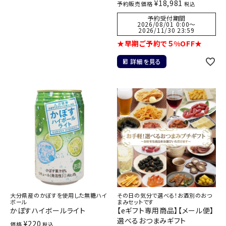
¥
18,981
予約販売価格
税込
予約受付期間
2026/08/01 0:00
〜
2026/11/30 23:59
★早期ご予約で５%OFF★
詳細を見る
大分県産のかぼすを使用した無糖ハイ
その日の気分で選べる！お酒別のおつ
ボール
まみセットです
かぼすハイボールライト
【eギフト専用商品】【メール便】
選べるおつまみギフト
¥
220
価格
税込