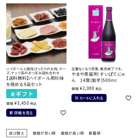
ハイボールと相性ぴったりのお肉、チー
在庫なくなり次第、販売終了です。
ズ、ナッツ系のおつまみ詰め合わせ
やまや蒸留所）すいぽてにゃ
【送料無料】ハイボール用珍味
ん 14度(紫芋)500ml
を極める9品セット
¥
2,000
価格
税込
カートに入れる
¥
3,450
価格
税込
詳細を見る
並び替え
価格が安い順
価格が高い順
新着順