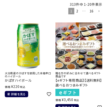
商品カテゴリー
313
件中
1
-
20
件表示
1
2
…
16
お酒別オススメ
価格別
お問い合わせ
ご利用ガイド
直営店
大分県産のかぼすを使用した本格辛口
贈る方の好みに合わせて選べるギフト
のハイボール
商品です
かぼすハイボール
【eギフト専用商品】【送料無料】
選べるおつまみギフト
¥
220
価格
税込
詳細を見る
¥
3,450
価格
税込