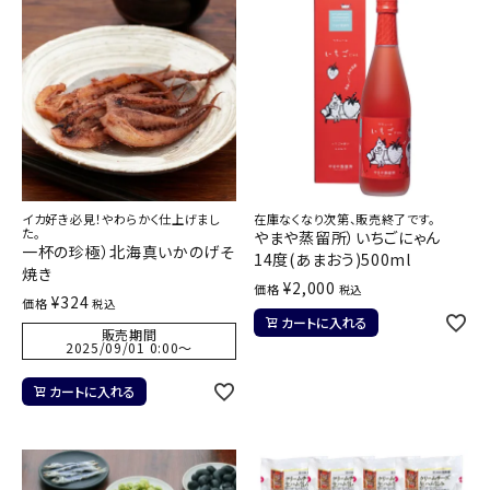
イカ好き必見！やわらかく仕上げまし
在庫なくなり次第、販売終了です。
た。
やまや蒸留所）いちごにゃん
一杯の珍極）北海真いかのげそ
14度(あまおう)500ml
焼き
¥
2,000
価格
税込
¥
324
価格
税込
カートに入れる
販売期間
2025/09/01 0:00
〜
カートに入れる