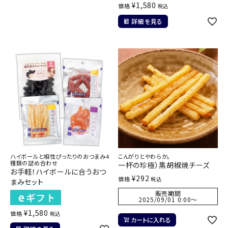
¥
1,580
価格
税込
詳細を見る
ハイボールと相性ぴったりのおつまみ4
こんがりとやわらか。
種類の詰め合わせ
一杯の珍極）黒胡椒焼チーズ
お手軽！ハイボールに合うおつ
¥
292
価格
税込
まみセット
販売期間
2025/09/01 0:00
〜
¥
1,580
価格
税込
カートに入れる