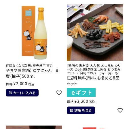
在庫なくなり次第、販売終了です。
【珍味の伍魚福 大人気 おつまみ シリ
ーズ セット】晩酌を楽しめる おつまみ
やまや蒸留所）ゆずにゃん 8
セット！ご自宅でのパーティー用にも！
度(柚子)500ml
【送料無料】珍味を極める8品
¥
2,000
セット
価格
税込
カートに入れる
¥
3,200
価格
税込
詳細を見る