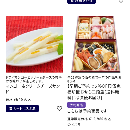
詳細を見る
ドライマンゴーとクリームチーズの爽や
全25種類の酒の肴で一年の門出をお
かな味わいが楽しめます。
祝い！
マンゴー＆クリームチーズサン
【早期ご予約で５%OFF】伍魚
ド
福珍極おせち二段重[送料無
料][冷凍便お届け]
¥
648
価格
税込
予約商品
カートに入れる
こちらは予約商品です
¥
19,980
通常販売価格
税込
のところ