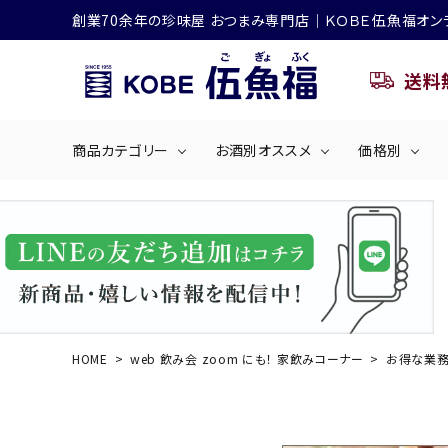
創業70余年の珍味屋 おつまみ専門店│ＫＯＢＥ伍魚福オン
送料
商品カテゴリー
お酒別オススメ
価格別
ビールにおすすめ
search
くぎ煮
海産物
～50
ACCOUNT MENU
ようこそ ゲスト 様
シリーズ
佃煮・ごはんのおとも
4,001円～5
ハイボールにおすすめ
HOME
web 飲み会 zoom にも！ 家飲みコーナー
お得な業務
ログイン
会員登録
商品カテゴリー