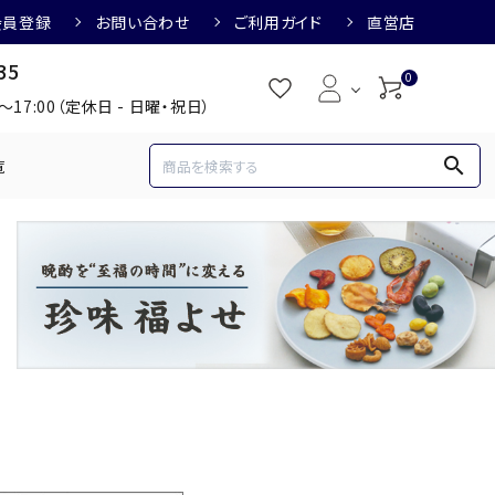
会員登録
お問い合わせ
ご利用ガイド
直営店
35
0
0～17:00（定休日 - 日曜・祝日）
search
覧
め
焼酎におすすめ
3,000円
3,001円～4,000円
すめ
梅酒におすすめ