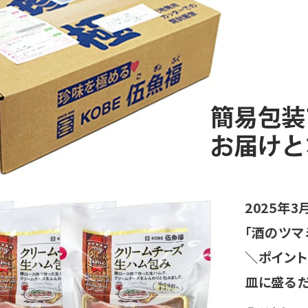
2025年
「酒のツマ
＼ポイント
皿に盛る