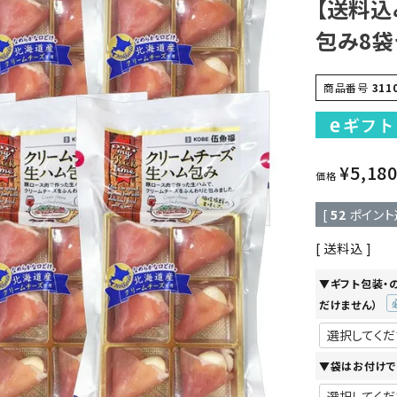
【送料込
包み8袋
商品番号
311
¥
5,18
価格
[
52
ポイント
送料込
▼ギフト包装・
だけません）
(
須
▼袋はお付けで