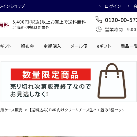
ラインショップ
ログイン
0120-00-57
5,400円(税込)以上お買上で送料無料
無料
北海道・沖縄は対象外
営業時間 - 9:0
ギフト
頒布会
定期購入
メール便
eギフト
商品一
ワインにおすすめ
日本酒におすす
肉製品
乳製品
かわきもの
0円
501円～1,000円
1,001円～2,000円
2,001円～
丸う
手提げ袋
,000円
5,001円～
チューハイにおすすめ
マッコリにおす
用ケース販売
【送料込み】BAR向けクリームチーズ生ハム包み8袋セット