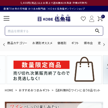
5,400円(税込)以上お買上で送料無料
(北海道・沖縄は対象外)
創業70余年の珍味屋 おつまみ専門店│ＫＯＢＥ伍魚福オンラインショップ
0
search
商品カテゴリー
お酒別オススメ
価格別
ギフト
頒布会
定期購
search
ACCOUNT MENU
ようこそ ゲスト 様
HOME
おすすめおつまみギフト
【送料無料】ワインに合う8品セット
ログイン
会員登録