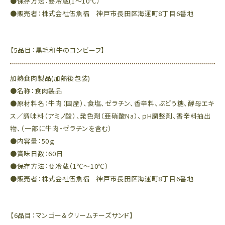
●保存方法：要冷蔵(1～10℃）
●販売者：株式会社伍魚福 神戸市長田区海運町8丁目6番地
【5品目：黒毛和牛のコンビーフ】
加熱食肉製品(加熱後包装)
●名称：食肉製品
●原材料名：牛肉（国産）、食塩、ゼラチン、香辛料、ぶどう糖、酵母エキ
ス／調味料（アミノ酸）、発色剤（亜硝酸Na）、ｐH調整剤、香辛料抽出
物、（一部に牛肉・ゼラチンを含む）
●内容量：50ｇ
●賞味日数：60日
●保存方法：要冷蔵（1℃～10℃）
●販売者：株式会社伍魚福 神戸市長田区海運町8丁目6番地
【6品目：マンゴー＆クリームチーズサンド】