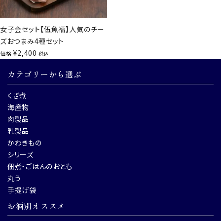
女子会セット【伍魚福】人気のチー
ズおつまみ4種セット
¥
2,400
価格
税込
カテゴリーから選ぶ
くぎ煮
海産物
肉製品
乳製品
かわきもの
シリーズ
佃煮・ごはんのおとも
丸う
手提げ袋
お酒別オススメ