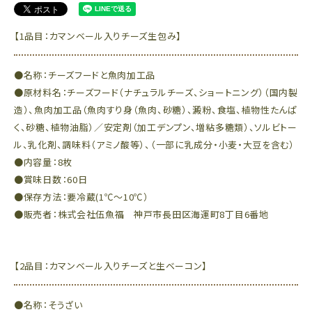
【1品目：カマンベール入りチーズ生包み】
●名称：チーズフードと魚肉加工品
●原材料名：チーズフード（ナチュラルチーズ、ショートニング）（国内製
造）、魚肉加工品（魚肉すり身（魚肉、砂糖）、澱粉、食塩、植物性たんぱ
く、砂糖、植物油脂）／安定剤（加工デンプン、増粘多糖類）、ソルビトー
ル、乳化剤、調味料（アミノ酸等）、（一部に乳成分・小麦・大豆を含む）
●内容量：8枚
●賞味日数：60日
●保存方法：要冷蔵(1℃～10℃）
●販売者：株式会社伍魚福 神戸市長田区海運町8丁目6番地
【2品目：カマンベール入りチーズと生ベーコン】
●名称：そうざい