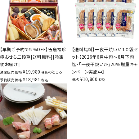
【早期ご予約で５%OFF】伍魚福珍
【送料無料】一夜干焼いか１０袋セ
極おせち二段重[送料無料][冷凍
ット【2026年6月中旬～8月下旬
便お届け]
迄・「一夜干焼いか」20％増量キャ
¥
19,980
ンペーン実施中】
のところ
通常販売価格
税込
¥
10,800
¥
18,981
価格
予約販売価格
税込
税込