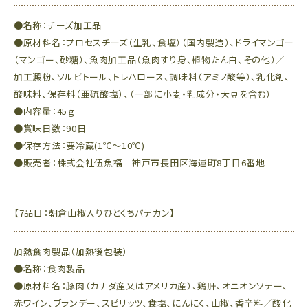
●名称：チーズ加工品
●原材料名：プロセスチーズ（生乳、食塩）（国内製造）、ドライマンゴー
（マンゴー、砂糖）、魚肉加工品（魚肉すり身、植物たん白、その他）／
加工澱粉、ソルビトール、トレハロース、調味料（アミノ酸等）、乳化剤、
酸味料、保存料（亜硫酸塩）、（一部に小麦・乳成分・大豆を含む）
●内容量：45ｇ
●賞味日数：90日
●保存方法：要冷蔵(1℃～10℃)
●販売者：株式会社伍魚福 神戸市長田区海運町8丁目6番地
【7品目：朝倉山椒入りひとくちパテカン】
加熱食肉製品（加熱後包装）
●名称：食肉製品
●原材料名：豚肉（カナダ産又はアメリカ産）、鶏肝、オニオンソテー、
赤ワイン、ブランデー、スピリッツ、食塩、にんにく、山椒、香辛料／酸化