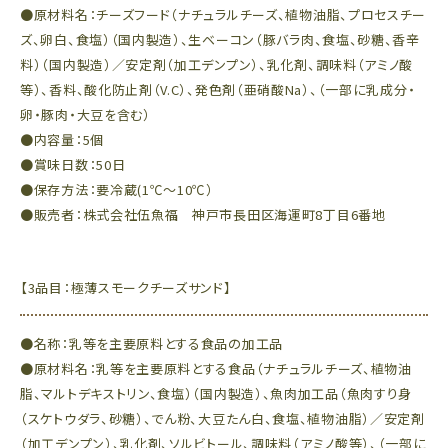
●原材料名：チーズフード（ナチュラルチーズ、植物油脂、プロセスチー
ズ、卵白、食塩）（国内製造）、生ベーコン（豚バラ肉、食塩、砂糖、香辛
料）（国内製造）／安定剤（加工デンプン）、乳化剤、調味料（アミノ酸
等）、香料、酸化防止剤（V.C）、発色剤（亜硝酸Na）、（一部に乳成分・
卵・豚肉・大豆を含む）
●内容量：5個
●賞味日数：50日
●保存方法：要冷蔵(1℃～10℃）
●販売者：株式会社伍魚福 神戸市長田区海運町8丁目6番地
【3品目：極薄スモークチーズサンド】
●名称：乳等を主要原料とする食品の加工品
●原材料名：乳等を主要原料とする食品（ナチュラルチーズ、植物油
脂、マルトデキストリン、食塩）（国内製造）、魚肉加工品（魚肉すり身
（スケトウダラ、砂糖）、でん粉、大豆たん白、食塩、植物油脂）／安定剤
（加工デンプン）、乳化剤、ソルビトール、調味料（アミノ酸等）、（一部に