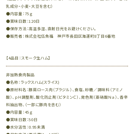
乳成分・小麦・大豆を含む）
●内容量：75ｇ
●賞味日数：120日
●保存方法：高温多湿、直射日光をお避けください。
●販売者：株式会社伍魚福 神戸市長田区海運町8丁目6番地
【4品目：スモーク生ハム】
非加熱食肉製品
●名称：ラックスハム(スライス)
●原材料名：豚肩ロース肉（ブラジル）、食塩、砂糖／調味料（アミノ
酸）、ｐＨ調整剤、酸化防止剤（ビタミンＣ）、発色剤（亜硝酸Ｎａ）、香辛
料抽出物、（一部に豚肉を含む）
●内容量：45ｇ
●賞味日数：50日
●水分活性：0.95未満