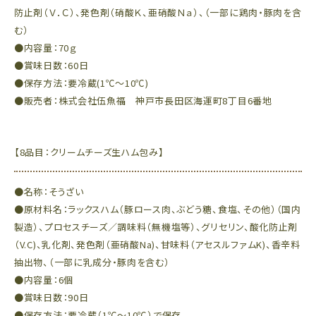
防止剤（Ｖ．Ｃ）、発色剤（硝酸Ｋ、亜硝酸Ｎａ）、（一部に鶏肉・豚肉を含
む）
●内容量：70ｇ
●賞味日数：60日
●保存方法：要冷蔵(1℃～10℃)
●販売者：株式会社伍魚福 神戸市長田区海運町8丁目6番地
【8品目：クリームチーズ生ハム包み】
●名称：そうざい
●原材料名：ラックスハム（豚ロース肉、ぶどう糖、食塩、その他）（国内
製造）、プロセスチーズ／調味料（無機塩等）、グリセリン、酸化防止剤
（V.C)、乳化剤、発色剤（亜硝酸Na)、甘味料（アセスルファムK)、香辛料
抽出物、（一部に乳成分・豚肉を含む）
●内容量：6個
●賞味日数：90日
●保存方法：要冷蔵（1℃～10℃）で保存