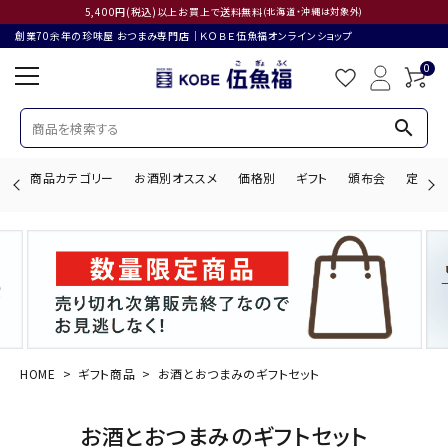
5,400円(税込)以上お買上で送料無料
(北海道・沖縄は対象外)
創業70余年の珍味屋 おつまみ専門店│ＫＯＢＥ伍魚福オンラインショップ
0
search
商品カテゴリー
お酒別オススメ
価格別
ギフト
頒布会
定期購
search
ACCOUNT MENU
ようこそ ゲスト 様
HOME
ギフト商品
お酒とおつまみのギフトセット
ログイン
会員登録
お酒とおつまみのギフトセット