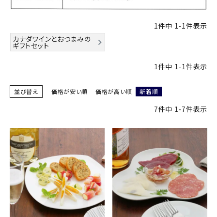
1
件中
1
-
1
件表示
カナダワインとおつまみの
ギフトセット
1
件中
1
-
1
件表示
並び替え
価格が安い順
価格が高い順
新着順
7
件中
1
-
7
件表示