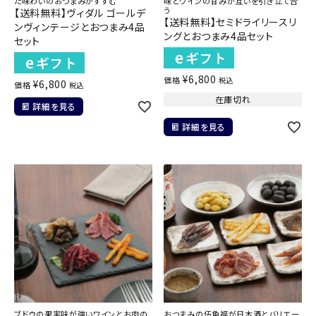
た味わいのおつまみがすすむ
味とワインの甘みが互いを引き立て合
う
【送料無料】ヴィダル ゴールデ
【送料無料】セミドライリースリ
ンヴィンテージとおつまみ4品
ングとおつまみ4品セット
セット
¥
6,800
価格
税込
¥
6,800
価格
税込
在庫切れ
詳細を見る
詳細を見る
ブドウの果実味が強いワインとお肉の
おつまみの伍魚福が日本酒とバリエー