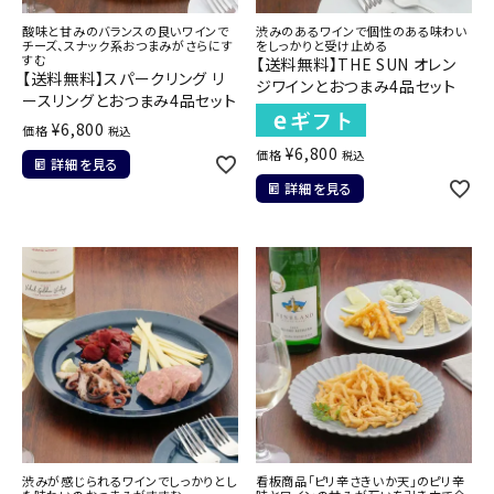
酸味と甘みのバランスの良いワインで
渋みのあるワインで個性のある味わい
チーズ、スナック系おつまみがさらにす
をしっかりと受け止める
すむ
【送料無料】THE SUN オレン
【送料無料】スパークリング リ
ジワインとおつまみ4品セット
ースリングとおつまみ4品セット
¥
6,800
価格
税込
¥
6,800
価格
税込
詳細を見る
詳細を見る
渋みが感じられるワインでしっかりとし
看板商品「ピリ辛さきいか天」のピリ辛