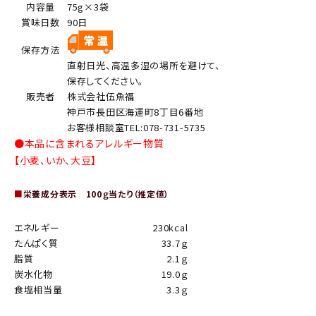
内容量
75g×3袋
賞味日数
90日
保存方法
直射日光、高温多湿の場所を避けて、
保存してください。
販売者
株式会社伍魚福
神戸市長田区海運町8丁目6番地
お客様相談室TEL:078-731-5735
●本品に含まれるアレルギー物質
【小麦、いか、大豆】
■
栄養成分表示 100ｇ当たり（推定値）
エネルギー
230kcal
たんぱく質
33.7ｇ
脂質
2.1ｇ
炭水化物
19.0ｇ
食塩相当量
3.3ｇ