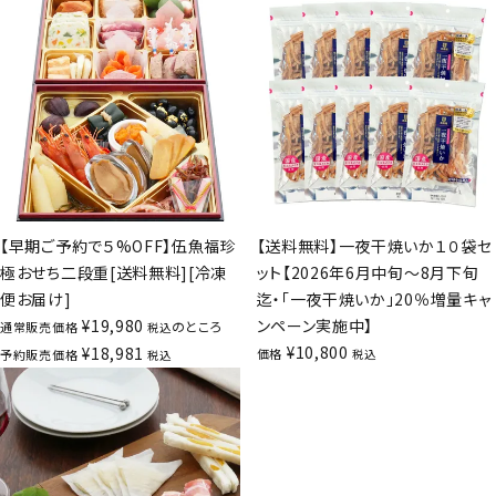
【早期ご予約で５%OFF】伍魚福珍
【送料無料】一夜干焼いか１０袋セ
極おせち二段重[送料無料][冷凍
ット【2026年6月中旬～8月下旬
便お届け]
迄・「一夜干焼いか」20％増量キャ
¥
19,980
ンペーン実施中】
のところ
通常販売価格
税込
¥
10,800
¥
18,981
価格
予約販売価格
税込
税込