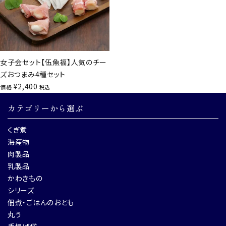
女子会セット【伍魚福】人気のチー
ズおつまみ4種セット
¥
2,400
価格
税込
カテゴリーから選ぶ
くぎ煮
海産物
肉製品
乳製品
かわきもの
シリーズ
佃煮・ごはんのおとも
丸う