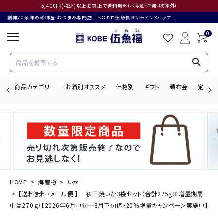
5,400円(税込)以上お買上で送料無料
(北海道・沖縄は対象外)
創業70余年の珍味屋 おつまみ専門店│ＫＯＢＥ伍魚福オンラインショップ
0
search
商品カテゴリー
お酒別オススメ
価格別
ギフト
頒布会
定期購
search
ACCOUNT MENU
ようこそ ゲスト 様
HOME
海産物
いか
【送料無料・メール便 】 一夜干焼いか3袋セット（合計225g※増量期間
ログイン
会員登録
中は270ｇ）【2026年6月中旬～8月下旬迄・20％増量キャンペーン実施中】