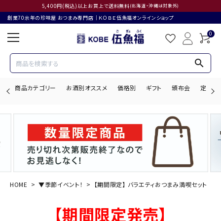
5,400円(税込)以上お買上で送料無料
(北海道・沖縄は対象外)
創業70余年の珍味屋 おつまみ専門店│ＫＯＢＥ伍魚福オンラインショップ
0
search
商品カテゴリー
お酒別オススメ
価格別
ギフト
頒布会
定期購
search
ACCOUNT MENU
ようこそ ゲスト 様
HOME
▼季節イベント！
【期間限定】 バラエティおつまみ満喫セット
ログイン
会員登録
【期間限定発売】