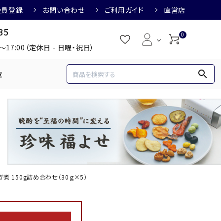
会員登録
お問い合わせ
ご利用ガイド
直営店
35
0
0～17:00（定休日 - 日曜・祝日）
search
覧
め
焼酎におすすめ
3,000円
3,001円～4,000円
すめ
梅酒におすすめ
ぎ煮 150g詰め合わせ（30ｇ×5）