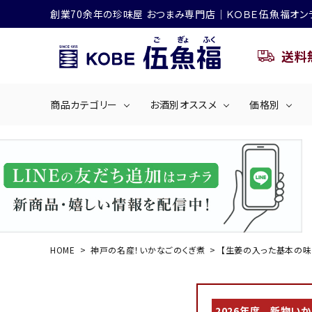
創業70余年の珍味屋 おつまみ専門店│ＫＯＢＥ伍魚福オン
送料
商品カテゴリー
お酒別オススメ
価格別
ビールにおすすめ
search
くぎ煮
海産物
～50
ACCOUNT MENU
ようこそ ゲスト 様
シリーズ
佃煮・ごはんのおとも
4,001円～5
ハイボールにおすすめ
HOME
神戸の名産！いかなごのくぎ煮
【生姜の入った基本の味
ログイン
会員登録
商品カテゴリー
2026年度 新物い