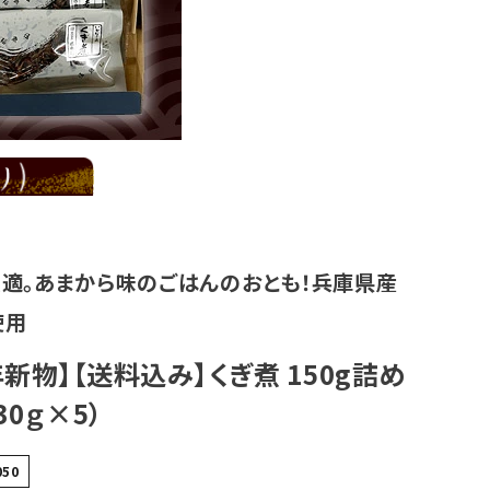
適。あまから味のごはんのおとも！兵庫県産
使用
6年新物】【送料込み】くぎ煮 150g詰め
30ｇ×5）
050