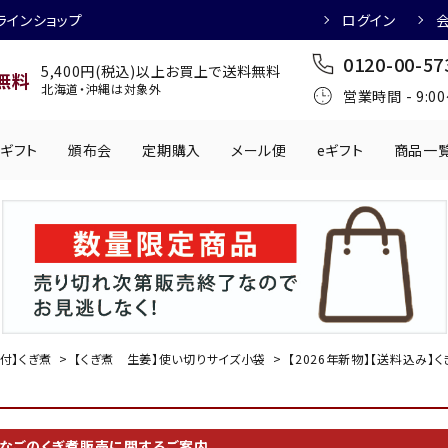
ラインショップ
ログイン
0120-00-57
5,400円(税込)以上お買上で送料無料
無料
北海道・沖縄は対象外
営業時間 - 9:0
ギフト
頒布会
定期購入
メール便
eギフト
商品一
ワインにおすすめ
日本酒におすす
肉製品
乳製品
かわきもの
0円
501円～1,000円
1,001円～2,000円
2,001円～
丸う
手提げ袋
,000円
5,001円～
チューハイにおすすめ
マッコリにおす
付】くぎ煮
【くぎ煮 生姜】使い切りサイズ小袋
【2026年新物】【送料込み】く
かなごのくぎ煮販売に関するご案内