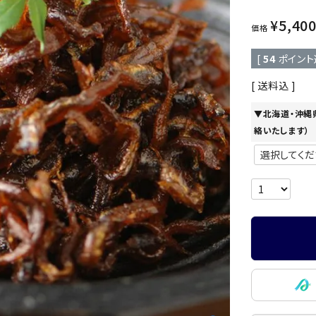
¥
5,40
価格
[
54
ポイント
送料込
▼北海道・沖縄
絡いたします）