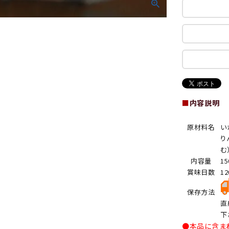
■
内容説明
原材料名
い
り
む
内容量
1
賞味日数
1
保存方法
直
下
●本品に含ま