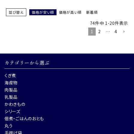
並び替え
価格が安い順
価格が高い順
新着順
74
件中
1
-
20
件表示
1
2
…
4
カテゴリーから選ぶ
くぎ煮
海産物
肉製品
乳製品
かわきもの
シリーズ
佃煮・ごはんのおとも
丸う
手提げ袋