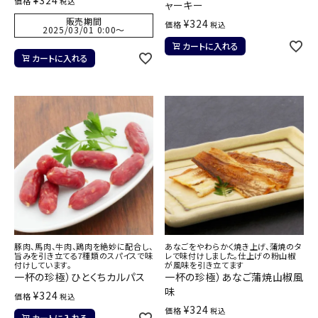
¥
324
価格
税込
ャーキー
販売期間
¥
324
価格
税込
2025/03/01 0:00
〜
カートに入れる
カートに入れる
豚肉、馬肉、牛肉、鶏肉を絶妙に配合し、
あなごをやわらかく焼き上げ、蒲焼のタ
旨みを引き立てる7種類のスパイスで味
レで味付けしました。仕上げの粉山椒
付けしています。
が風味を引き立てます
一杯の珍極）ひとくちカルパス
一杯の珍極）あなご蒲焼山椒風
味
¥
324
価格
税込
¥
324
価格
税込
カートに入れる