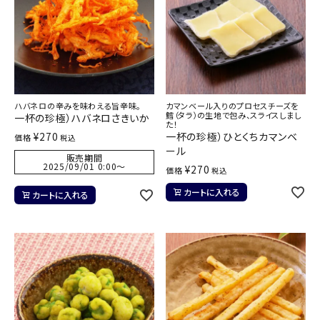
ハバネロの辛みを味わえる旨辛味。
カマンベール入りのプロセスチーズを
鱈（タラ）の生地で包み、スライスしまし
一杯の珍極）ハバネロさきいか
た！
¥
270
一杯の珍極）ひとくちカマンベ
価格
税込
ール
販売期間
2025/09/01 0:00
〜
¥
270
価格
税込
カートに入れる
カートに入れる