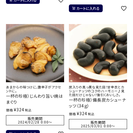
カートに入れる
あまからの味つけに、唐辛子がアクセ
炭入りの真っ黒な見た目！甘辛衣とカ
ントに。
シューナッツのコクのハーモニー♪見
た目だけじゃない！後引くおいしさ。
一杯の珍極）じんわり旨い焼は
一杯の珍極）備長炭カシューナ
まぐり
ッツ（34ｇ）
¥
324
価格
税込
¥
324
価格
税込
販売期間
2024/02/28 0:00
〜
販売期間
2025/03/01 0:00
〜