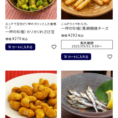
エンドウ豆をピリ辛のカリッとした食感
こんがりとやわらか。
に♪
一杯の珍極）黒胡椒焼チーズ
一杯の珍極）カリカリわさび豆
¥
292
価格
税込
¥
270
価格
税込
販売期間
2025/09/01 0:00
〜
カートに入れる
カートに入れる