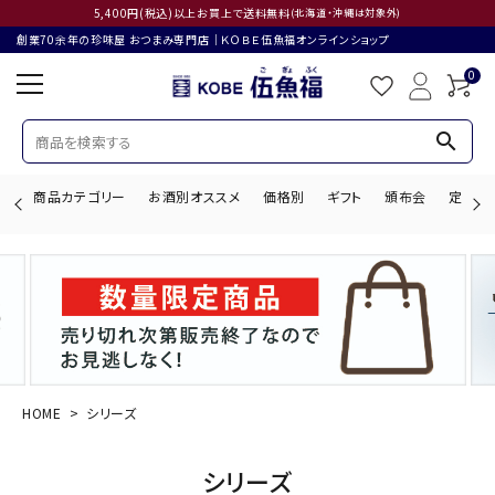
5,400円(税込)以上お買上で送料無料
(北海道・沖縄は対象外)
創業70余年の珍味屋 おつまみ専門店│ＫＯＢＥ伍魚福オンラインショップ
0
search
商品カテゴリー
お酒別オススメ
価格別
ギフト
頒布会
定期購
search
ACCOUNT MENU
ようこそ ゲスト 様
HOME
シリーズ
ログイン
会員登録
シリーズ