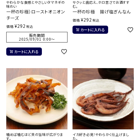
やわらかな食感とやさしいタマネギの
サクッと歯応え、ホロ苦さでお酒すす
味わい
む。
一杯の珍極）ローストオニオン
一杯の珍極 揚げ塩ぎんなん
チーズ
¥
292
価格
税込
¥
292
価格
税込
カートに入れる
販売期間
2025/09/01 0:00
〜
カートに入れる
噛めば噛むほど貝の旨味が広がりま
イカ好き必見！やわらかく仕上げまし
す。
た。