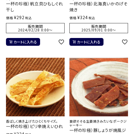
一杯の珍極）帆立貝ひもしぐれ
一杯の珍極）北海真いかのげそ
干し
焼き
¥
292
¥
324
価格
価格
税込
税込
販売期間
販売期間
2024/02/28 0:00
〜
2025/09/01 0:00
〜
カートに入れる
カートに入れる
香ばしく焼き上げたひとくちサイズ。
食欲そそる生姜焼きみたいなポークジ
ャーキー
一杯の珍極）ピリ辛焼えいひれ
一杯の珍極）豚しょうが焼風ジ