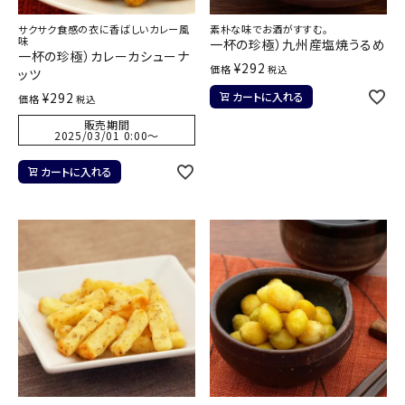
サクサク食感の衣に香ばしいカレー風
素朴な味でお酒がすすむ。
味
一杯の珍極）九州産塩焼うるめ
一杯の珍極）カレーカシューナ
¥
292
価格
税込
ッツ
¥
292
カートに入れる
価格
税込
販売期間
2025/03/01 0:00
〜
カートに入れる