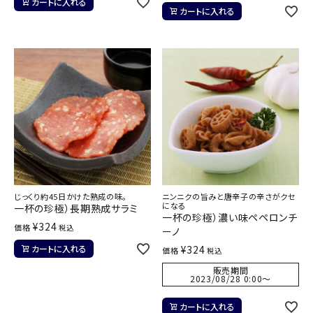
カートに入れる
カートに入れる
じっくり約45日かけた熟成の味。
ニンニクの旨みと唐辛子の辛さがクセ
になる
一杯の珍極）長期熟成サラミ
一杯の珍極）濃い味ペペロンチ
¥
324
価格
税込
ーノ
カートに入れる
¥
324
価格
税込
販売期間
2023/08/28 0:00
〜
カートに入れる