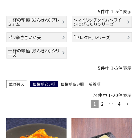
商品カテゴリー
5
件中
1
-
5
件表示
一杯の珍極（ちんきわ）プレ
～マイリッチタイム～ワイ
お酒別オススメ
ミアム
ンにぴったりシリーズ
価格別
ピリ辛さきいか天
「セレクト」シリーズ
一杯の珍極（ちんきわ）シリ
お問い合わせ
ーズ
ご利用ガイド
5
件中
1
-
5
件表示
直営店
並び替え
価格が安い順
価格が高い順
新着順
74
件中
1
-
20
件表示
1
2
…
4