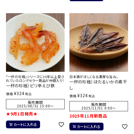
「一杯の珍極」シリーズに30年以上愛さ
日本酒がほしくなる濃厚な旨み。
れていたロングセラー商品が仲間入り！
一杯の珍極）ほたるいかの素干
一杯の珍極）ピリ辛えび鉄
し
¥
324
価格
税込
¥
324
価格
税込
販売期間
販売期間
2025/08/31 15:00
〜
2025/11/01 0:00
〜
★9月1日発売★
2025年11月新商品
カートに入れる
カートに入れる