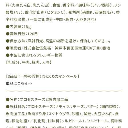
料（大豆たん白、乳たん白）、食塩、香辛料／調味料（アミノ酸等）、リン
酸塩（Na）、酸化防止剤（ビタミンＣ）、発色剤（硝酸K、亜硝酸Na）、香
辛料抽出物、（一部に乳成分・牛肉・豚肉・大豆を含む）
●内容量：18ｇ
●賞味日数：120日
●保存方法：直射日光、高温の場所を避けて保存してください。
●販売者：株式会社伍魚福 神戸市長田区海運町8丁目6番地
●本品に含まれるアレルギー物質
【乳成分、牛肉、豚肉、大豆】
【3品目：一杯の珍極）ひとくちカマンベール】
単品はこちら>>
●名称：プロセスチーズと魚肉加工品
●原材料名：プロセスチーズ（ナチュラルチーズ、バター）（国内製造）、
魚肉加工品（魚肉すり身（スケトウダラ、砂糖）、澱粉、大豆たん白、食
塩、植物油脂）／乳化剤、甘味料（ソルビトール）、ソルビトール、調味料
（アミノ酸等）、保存料（ソルビン酸K）、酸化防止剤（ビタミンE）、（一部