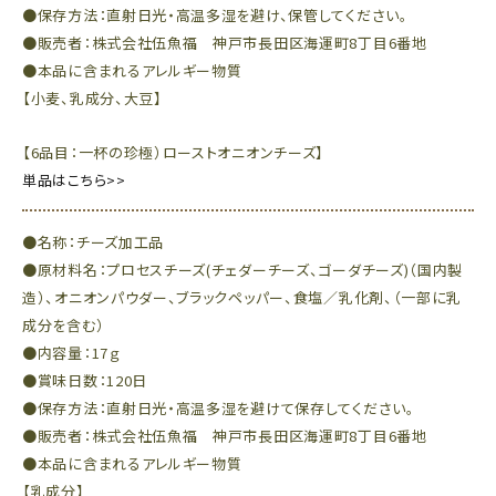
●保存方法：直射日光・高温多湿を避け、保管してください。
●販売者：株式会社伍魚福 神戸市長田区海運町8丁目6番地
●本品に含まれるアレルギー物質
【小麦、乳成分、大豆】
【6品目：一杯の珍極）ローストオニオンチーズ】
単品はこちら>>
●名称：チーズ加工品
●原材料名：プロセスチーズ(チェダーチーズ、ゴーダチーズ)（国内製
造）、オニオンパウダー、ブラックペッパー、食塩／乳化剤、（一部に乳
成分を含む）
●内容量：17ｇ
●賞味日数：120日
●保存方法：直射日光・高温多湿を避けて保存してください。
●販売者：株式会社伍魚福 神戸市長田区海運町8丁目6番地
●本品に含まれるアレルギー物質
【乳成分】