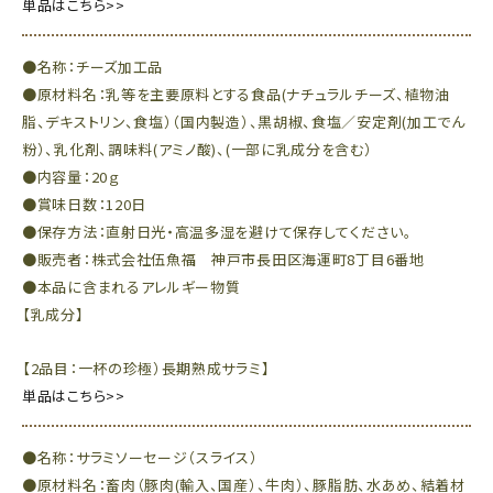
単品はこちら>>
●名称：チーズ加工品
●原材料名：乳等を主要原料とする食品(ナチュラルチーズ、植物油
脂、デキストリン、食塩）（国内製造）、黒胡椒、食塩／安定剤(加工でん
粉）、乳化剤、調味料(アミノ酸)、(一部に乳成分を含む）
●内容量：20ｇ
●賞味日数：120日
●保存方法：直射日光・高温多湿を避けて保存してください。
●販売者：株式会社伍魚福 神戸市長田区海運町8丁目6番地
●本品に含まれるアレルギー物質
【乳成分】
【2品目：一杯の珍極）長期熟成サラミ】
単品はこちら>>
●名称：サラミソーセージ（スライス）
●原材料名：畜肉（豚肉(輸入、国産）、牛肉）、豚脂肪、水あめ、結着材