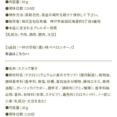
●内容量：30ｇ
●賞味日数：150日
●保存方法：直射日光、高温の場所を避けて保存して下さい。
●販売者：株式会社伍魚福 神戸市長田区海運町8丁目6番地
●本品に含まれるアレルギー物質
【乳成分、牛肉、鶏肉、豚肉、大豆】
【5品目：一杯の珍極）濃い味ペペロンチーノ】
単品はこちら>>
●名称：スナック菓子
●原材料名：マカロニ(デュラム小麦のセモリナ）（国内製造）、植物油、
調味香辛料（香辛料、食塩、砂糖、蛋白加水分解物、酵母エキス、食用
油脂）、ガーリックパウダー、唐辛子／調味料（アミノ酸等）、香辛料抽
出物、香料、甘味料（甘草、ステビア）、着色料（カロチノイド）、（一部に
小麦・乳成分・大豆を含む）
●内容量：20ｇ
●賞味日数：120日