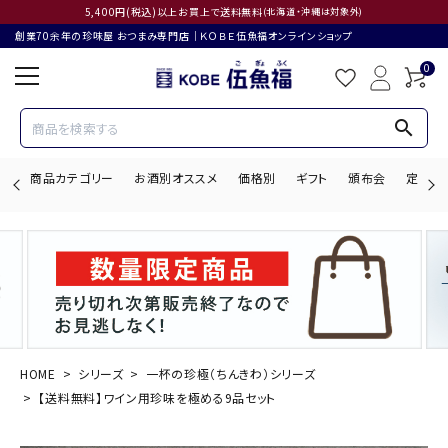
5,400円(税込)以上お買上で送料無料
(北海道・沖縄は対象外)
創業70余年の珍味屋 おつまみ専門店│ＫＯＢＥ伍魚福オンラインショップ
0
search
商品カテゴリー
お酒別オススメ
価格別
ギフト
頒布会
定期購
search
ACCOUNT MENU
ようこそ ゲスト 様
HOME
シリーズ
一杯の珍極（ちんきわ）シリーズ
【送料無料】ワイン用珍味を極める9品セット
ログイン
会員登録