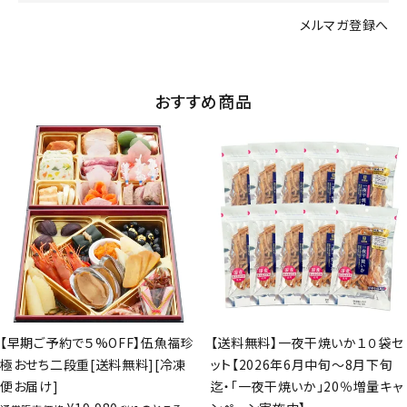
メルマガ登録へ
おすすめ商品
【早期ご予約で５%OFF】伍魚福珍
【送料無料】一夜干焼いか１０袋セ
極おせち二段重[送料無料][冷凍
ット【2026年6月中旬～8月下旬
便お届け]
迄・「一夜干焼いか」20％増量キャ