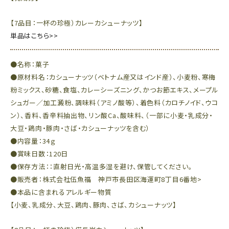
【7品目：一杯の珍極）カレーカシューナッツ】
単品はこちら>>
●名称：菓子
●原材料名：カシューナッツ（ベトナム産又はインド産）、小麦粉、寒梅
粉ミックス、砂糖、食塩、カレーシーズニング、かつお節エキス、メープル
シュガー／加工澱粉、調味料（アミノ酸等）、着色料（カロチノイド、ウコ
ン）、香料、香辛料抽出物、リン酸Ca、酸味料、（一部に小麦・乳成分・
大豆・鶏肉・豚肉・さば・カシューナッツを含む）
●内容量：34ｇ
●賞味日数：120日
●保存方法：：直射日光・高温多湿を避け、保管してください。
●販売者：株式会社伍魚福 神戸市長田区海運町8丁目6番地>
●本品に含まれるアレルギー物質
【小麦、乳成分、大豆、鶏肉、豚肉、さば、カシューナッツ】