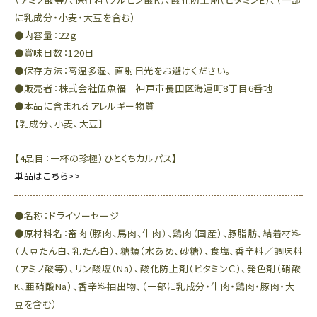
に乳成分・小麦・大豆を含む）
●内容量：22ｇ
●賞味日数：120日
●保存方法：高温多湿、 直射日光をお避けください。
●販売者：株式会社伍魚福 神戸市長田区海運町8丁目6番地
●本品に含まれるアレルギー物質
【乳成分、小麦、大豆】
【4品目：一杯の珍極）ひとくちカルパス】
単品はこちら>>
●名称：ドライソーセージ
●原材料名：畜肉（豚肉、馬肉、牛肉）、鶏肉（国産）、豚脂肪、結着材料
（大豆たん白、乳たん白）、糖類（水あめ、砂糖）、食塩、香辛料／調味料
（アミノ酸等）、リン酸塩（Na）、酸化防止剤（ビタミンＣ）、発色剤（硝酸
K、亜硝酸Na）、香辛料抽出物、（一部に乳成分・牛肉・鶏肉・豚肉・大
豆を含む）