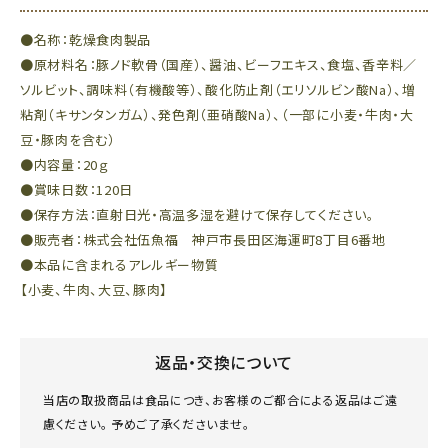
●名称：乾燥食肉製品
●原材料名：豚ノド軟骨（国産）、醤油、ビーフエキス、食塩、香辛料／
ソルビット、調味料（有機酸等）、酸化防止剤（エリソルビン酸Na）、増
粘剤（キサンタンガム）、発色剤（亜硝酸Na）、（一部に小麦・牛肉・大
豆・豚肉を含む）
●内容量：20ｇ
●賞味日数：120日
●保存方法：直射日光・高温多湿を避けて保存してください。
●販売者：株式会社伍魚福 神戸市長田区海運町8丁目6番地
●本品に含まれるアレルギー物質
【小麦、牛肉、大豆、豚肉】
返品・交換について
当店の取扱商品は食品につき、お客様のご都合による返品はご遠
慮ください。 予めご了承くださいませ。