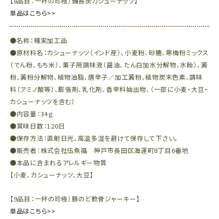
【8品目：一杯の珍極）備長炭カシューナッツ】
単品はこちら>>
●名称：種実加工品
●原材料名：カシューナッツ（インド産）、小麦粉、砂糖、寒梅粉ミックス
（でん粉、もち米）、菓子用調味液（醤油、たん白加水分解物、水飴）、澱
粉、澱粉分解物、植物油脂、唐辛子／加工澱粉、植物炭末色素、調味
料（アミノ酸等）、膨張剤、乳化剤、香辛料抽出物、（一部に小麦・大豆・
カシューナッツを含む）
●内容量：34ｇ
●賞味日数：120日
●保存方法：直射日光、高温多湿を避けて保存して下さい。
●販売者：株式会社伍魚福 神戸市長田区海運町8丁目6番地
●本品に含まれるアレルギー物質
【小麦、カシューナッツ、大豆】
【9品目：一杯の珍極）豚のど軟骨ジャーキー】
単品はこちら>>