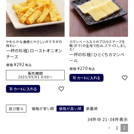
やわらかな食感とやさしいタマネギの
カマンベール入りのプロセスチーズを
味わい
鱈（タラ）の生地で包み、スライスしまし
た！
一杯の珍極）ローストオニオン
一杯の珍極）ひとくちカマンベ
チーズ
ール
¥
292
価格
税込
¥
270
価格
税込
販売期間
2025/09/01 0:00
〜
カートに入れる
カートに入れる
並び替え
価格が安い順
価格が高い順
新着順
34
件中
21
-
34
件表示
1
2