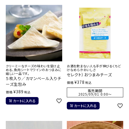
クリーミーなチーズの味わいを受け止
お酒を飲まない人も手が伸びるくちど
める、魚肉シートでワインのおつまみに
けなめらかおいしさ
嬉しい一品です。
セレクト）おつまみチーズ
５枚入り／カマンベール入りチ
¥
378
価格
税込
ーズ生包み
販売期間
¥
389
価格
税込
2025/09/01 0:00
〜
カートに入れる
カートに入れる