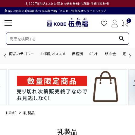
5,400円(税込)以上お買上で送料無料
(北海道・沖縄は対象外)
創業70余年の珍味屋 おつまみ専門店│ＫＯＢＥ伍魚福オンラインショップ
0
search
商品カテゴリー
お酒別オススメ
価格別
ギフト
頒布会
定期購
search
ACCOUNT MENU
ようこそ ゲスト 様
HOME
乳製品
ログイン
会員登録
乳製品