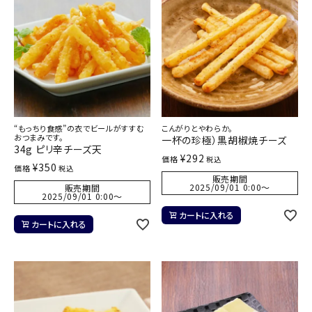
“もっちり食感”の衣でビールがすすむ
こんがりとやわらか。
おつまみです。
一杯の珍極）黒胡椒焼チーズ
34g ピリ辛チーズ天
¥
292
価格
税込
¥
350
価格
税込
販売期間
2025/09/01 0:00
〜
販売期間
2025/09/01 0:00
〜
カートに入れる
カートに入れる