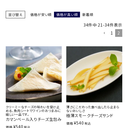
商品カテゴリー
並び替え
価格が安い順
価格が高い順
新着順
お酒別オススメ
34
件中
21
-
34
件表示
1
2
価格別
お問い合わせ
ご利用ガイド
直営店
クリーミーなチーズの味わいを受け止
薄さにこだわった食べ出したら止まら
める、魚肉シートでワインのおつまみに
ないおいしさ
嬉しい一品です。
極薄スモークチーズサンド
カマンベール入りチーズ生包み
¥
540
価格
税込
¥
540
価格
税込