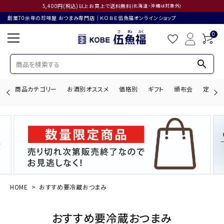
5,400円(税込)以上お買上で送料無料
(北海道・沖縄は対象外)
創業70余年の珍味屋 おつまみ専門店│ＫＯＢＥ伍魚福オンラインショップ
0
search
商品カテゴリー
お酒別オススメ
価格別
ギフト
頒布会
定期購
search
ACCOUNT MENU
ようこそ ゲスト 様
HOME
おすすめ要冷蔵おつまみ
ログイン
会員登録
おすすめ要冷蔵おつまみ