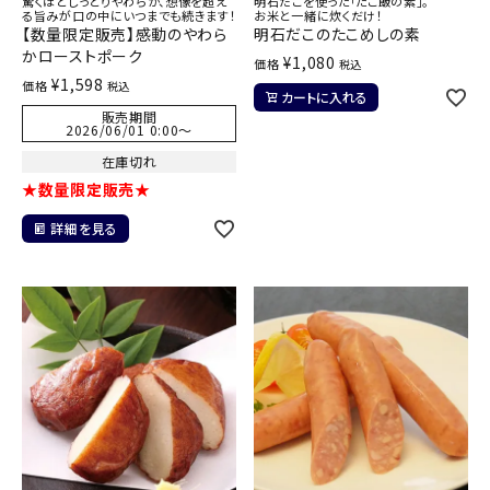
驚くほどしっとりやわらか、想像を超え
明石だこを使った「たこ飯の素」。
る旨みが口の中にいつまでも続きます！
お米と一緒に炊くだけ！
【数量限定販売】感動のやわら
明石だこのたこめしの素
かローストポーク
¥
1,080
価格
税込
¥
1,598
価格
税込
カートに入れる
販売期間
2026/06/01 0:00
〜
在庫切れ
★数量限定販売★
詳細を見る