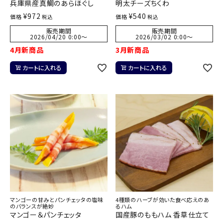
兵庫県産真鯛のあらほぐし
明太チーズちくわ
¥
972
¥
540
価格
価格
税込
税込
販売期間
販売期間
2026/04/20 0:00
〜
2026/03/02 0:00
〜
4月新商品
3月新商品
カートに入れる
カートに入れる
マンゴーの甘みとパンチェッタの塩味
4種類のハーブが効いた食べ応えのあ
のバランスが絶妙
るハム
マンゴー＆パンチェッタ
国産豚のももハム 香草仕立て