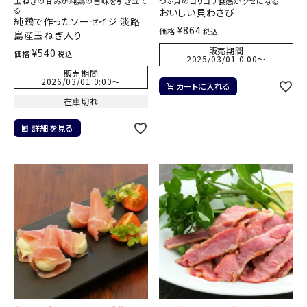
玉ねぎの甘みが純鶏の旨味を引き立て
つぶ貝のコリコリ食感がクセになる
る
おいしい貝わさび
純鶏で作ったソーセイジ 淡路
¥
864
価格
税込
島産玉ねぎ入り
販売期間
¥
540
価格
税込
2025/03/01 0:00
〜
販売期間
2026/03/01 0:00
〜
カートに入れる
在庫切れ
詳細を見る