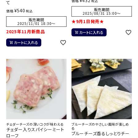
¥
432
価格
税込
て
販売期間
¥
540
価格
税込
2025/08/31 15:00
〜
販売期間
★9月1日発売★
2025/11/01 18:30
〜
2025年11月新商品
カートに入れる
カートに入れる
チェダーチーズの深いコクが味わえる
ブルーチーズのやさしい風味が楽しめ
る
チェダー入りスパイシーミート
ブルーチーズ香るしっとりチー
ローフ