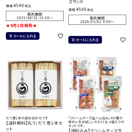
ズサンド
¥
540
価格
税込
¥
500
価格
税込
販売期間
2025/08/31 15:00
〜
販売期間
2026/03/01 0:00
〜
★9月1日発売★
カートに入れる
カートに入れる
だて巻2本の詰め合わせです
「クリームチーズ生ハム包み」の3種の
味わいをお試しいただける、4袋入りの
【送料無料】丸う）だて巻２本セ
セットです。
ット
【送料込み】クリームチーズ生