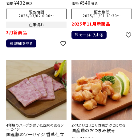
¥
432
¥
540
価格
価格
税込
税込
販売期間
販売期間
2026/03/02 0:00
〜
2025/11/01 18:30
〜
2025年11月新商品
在庫切れ
3月新商品
カートに入れる
詳細を見る
4種類のハーブが効いた風味のあるソ
心地よいコリコリ食感がクセになる
ーセイジ
国産鶏のおつまみ軟骨
国産豚のソーセイジ 香草仕立