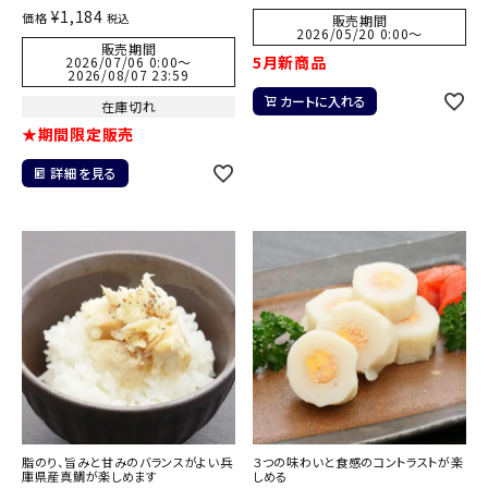
¥
1,184
価格
税込
販売期間
2026/05/20 0:00
〜
販売期間
5月新商品
2026/07/06 0:00
〜
2026/08/07 23:59
カートに入れる
在庫切れ
★期間限定販売
詳細を見る
脂のり、旨みと甘みのバランスがよい兵
３つの味わいと食感のコントラストが楽
庫県産真鯛が楽しめます
しめる