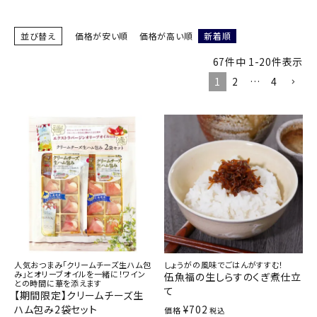
商品カテゴリー
並び替え
価格が安い順
価格が高い順
新着順
お酒別オススメ
67
件中
1
-
20
件表示
1
2
…
4
価格別
お問い合わせ
ご利用ガイド
直営店
人気おつまみ「クリームチーズ生ハム包
しょうがの風味でごはんがすすむ！
み」とオリーブオイルを一緒に！ワイン
伍魚福の生しらすのくぎ煮仕立
との時間に華を添えます
て
【期間限定】クリームチーズ生
ハム包み2袋セット
¥
702
価格
税込