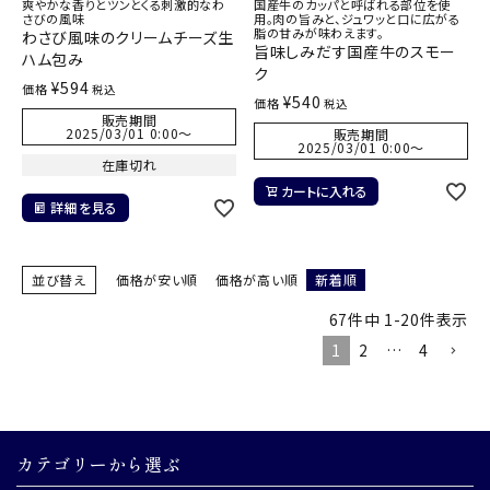
爽やかな香りとツンとくる刺激的なわ
国産牛のカッパと呼ばれる部位を使
さびの風味
用。肉の旨みと、ジュワッと口に広がる
脂の甘みが味わえます。
わさび風味のクリームチーズ生
旨味しみだす国産牛のスモー
ハム包み
ク
¥
594
価格
税込
¥
540
価格
税込
販売期間
2025/03/01 0:00
〜
販売期間
2025/03/01 0:00
〜
在庫切れ
カートに入れる
詳細を見る
並び替え
価格が安い順
価格が高い順
新着順
67
件中
1
-
20
件表示
1
2
…
4
カテゴリーから選ぶ