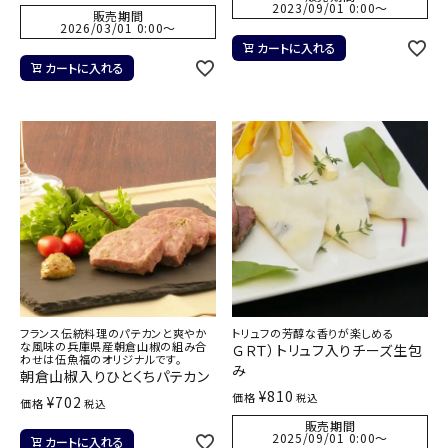
2023/09/01 0:00
〜
販売期間
2026/03/01 0:00
〜
カートに入れる
カートに入れる
フランス伝統料理のパテカンと爽やか
トリュフの芳醇な香りが楽しめる
な風味の兵庫県産朝倉山椒の組み合
ＧＲＴ）トリュフ入りチーズ生包
わせは伍魚福のオリジナルです。
み
朝倉山椒入りひとくちパテカン
¥
810
価格
税込
¥
702
価格
税込
販売期間
2025/09/01 0:00
〜
カートに入れる