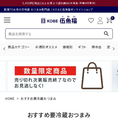
5,400円(税込)以上お買上で送料無料
(北海道・沖縄は対象外)
創業70余年の珍味屋 おつまみ専門店│ＫＯＢＥ伍魚福オンラインショップ
0
search
商品カテゴリー
お酒別オススメ
価格別
ギフト
頒布会
定期購
search
ACCOUNT MENU
ようこそ ゲスト 様
HOME
おすすめ要冷蔵おつまみ
ログイン
会員登録
おすすめ要冷蔵おつまみ