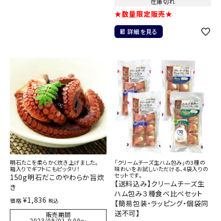
在庫切れ
★数量限定販売★
詳細を見る
明石たこを柔らかく炊き上げました。
「クリームチーズ生ハム包み」の3種の
箱入りでギフトにもピッタリ！
味わいをお試しいただける、4袋入りの
セットです。
150g明石だこのやわらか旨炊
【送料込み】クリームチーズ生
き
ハム包み３種食べ比べセット
¥
1,836
価格
税込
【簡易包装・ラッピング・個袋同
送不可】
販売期間
2023/09/01 0:00
〜