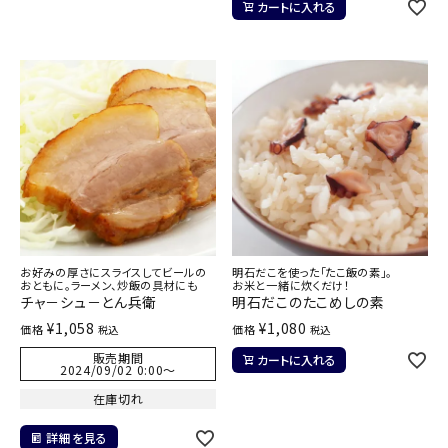
カートに入れる
お好みの厚さにスライスしてビールの
明石だこを使った「たこ飯の素」。
おともに。ラーメン、炒飯の具材にも
お米と一緒に炊くだけ！
チャ－シュ－とん兵衛
明石だこのたこめしの素
¥
1,058
¥
1,080
価格
価格
税込
税込
販売期間
カートに入れる
2024/09/02 0:00
〜
在庫切れ
詳細を見る