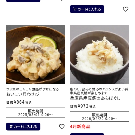
カートに入れる
つぶ貝のコリコリ食感がクセになる
脂のり、旨みと甘みのバランスがよい兵
庫県産真鯛が楽しめます
おいしい貝わさび
兵庫県産真鯛のあらほぐし
¥
864
価格
税込
¥
972
価格
税込
販売期間
2025/03/01 0:00
〜
販売期間
2026/04/20 0:00
〜
4月新商品
カートに入れる