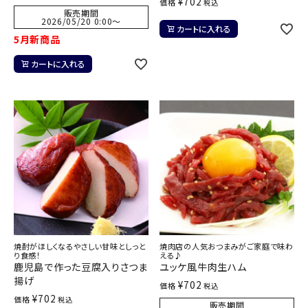
¥
702
価格
税込
販売期間
2026/05/20 0:00
〜
カートに入れる
5月新商品
カートに入れる
焼酎がほしくなるやさしい甘味としっと
焼肉店の人気おつまみがご家庭で味わ
り食感！
える♪
鹿児島で作った豆腐入りさつま
ユッケ風牛肉生ハム
揚げ
¥
702
価格
税込
¥
702
価格
税込
販売期間