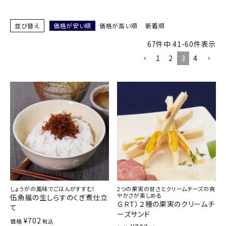
商品カテゴリー
並び替え
価格が安い順
価格が高い順
新着順
お酒別オススメ
67
件中
41
-
60
件表示
1
2
3
4
価格別
お問い合わせ
ご利用ガイド
直営店
しょうがの風味でごはんがすすむ！
2つの果実の甘さとクリームチーズの爽
やかさが楽しめる
伍魚福の生しらすのくぎ煮仕立
ＧＲＴ）２種の果実のクリームチ
て
ーズサンド
¥
702
価格
税込