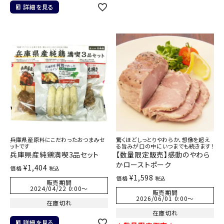
詳細を見る
兵庫県産原料にこだわったおつまみセ
驚くほどしっとりやわらか、想像を超え
ットです
る旨みが口の中にいつまでも続きます！
兵庫県産純鶏満喫3品セット
【数量限定販売】感動のやわら
かローストポーク
¥
1,404
価格
税込
¥
1,598
価格
税込
販売期間
2024/04/22 0:00
〜
販売期間
2026/06/01 0:00
〜
在庫切れ
在庫切れ
詳細を見る