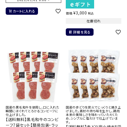
カートに入れる
¥
3,000
価格
税込
在庫切れ
詳細を見る
国産の黒毛和牛を使用し、口に入れた
国産の赤どりを炭火でじっくりと焼き上
瞬間にほぐれてとろけるコンビーフに
げました。素材の持ち味を生かし、鶏肉
仕上げました。
本来の美味しさを味わっていただくた
め、シンプルに塩だけで仕上げていま
【送料無料】黒毛和牛のコンビ
す。
ーフ7袋セット【簡易包装・ラッ
【送料無料】赤どり炭火焼き8袋