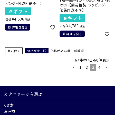
ピング・個袋同送不可】
セット【簡易包装・ラッピング・
個袋同送不可】
¥
4,536
価格
税込
¥
4,780
価格
税込
詳細を見る
詳細を見る
並び替え
価格が安い順
価格が高い順
新着順
67
件中
41
-
60
件表示
1
2
3
4
カテゴリーから選ぶ
くぎ煮
海産物