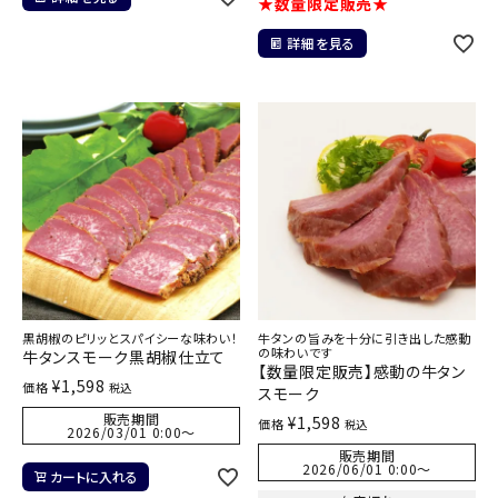
★数量限定販売★
詳細を見る
黒胡椒のピリッとスパイシーな味わい！
牛タンの旨みを十分に引き出した感動
の味わいです
牛タンスモーク黒胡椒仕立て
【数量限定販売】感動の牛タン
¥
1,598
価格
税込
スモーク
販売期間
¥
1,598
価格
税込
2026/03/01 0:00
〜
販売期間
2026/06/01 0:00
〜
カートに入れる