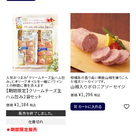
人気おつまみ「クリームチーズ生ハム包
柑橘系の香り高い朝倉山椒を練りこん
み」とオリーブオイルを一緒に！ワイン
だ極太ソーセイジです。
との時間に華を添えます
山椒入りボロニアソーセイジ
【期間限定】クリームチーズ生
¥
1,296
価格
税込
ハム包み2袋セット
¥
1,184
価格
税込
カートに入れる
販売を終了しました。
在庫切れ
★期間限定販売