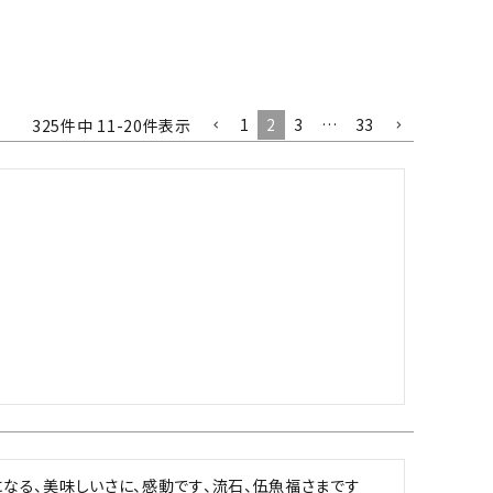
1
2
3
…
33
325
件中
11
-
20
件表示
になる、美味しいさに、感動です、流石、伍魚福さまです