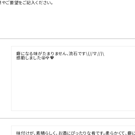
想やご要望をご記入ください。
癖になる味がたまりません、流石です\(//∇//)\

感動しました🤩🌹💖
味付けが、素晴らしく、お酒にぴったりな肴です。柔らかくて、癖