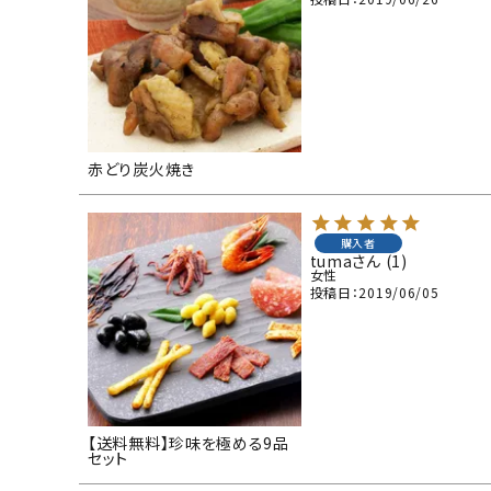
赤どり炭火焼き
購入者
tuma
1
女性
投稿日
2019/06/05
【送料無料】珍味を極める9品
セット