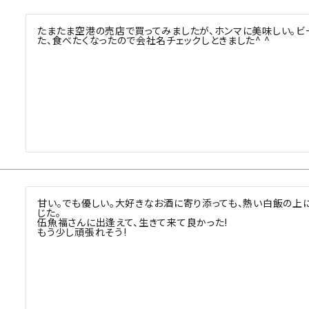
たまたま空港の売店で買ってみましたが、ホンマに美味しい。ビ
た、食べたくなったので会社名チェックしときました^ ^
甘い。でも優しい。大好きなお酒に寄り添っても、熱い白飯の上
じた。

伍魚福さんに出逢えて、生きて来て良かった!

もう少し頑張れそう!