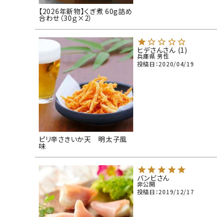
【2026年新物】くぎ煮 60g詰め
合わせ（30ｇ×2）
ヒデさん
1
兵庫県
男性
投稿日
2020/04/19
ピリ辛さきいか天 明太子風
味
バンビ
非公開
投稿日
2019/12/17