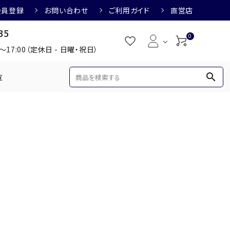
会員登録
お問い合わせ
ご利用ガイド
直営店
35
0
0～17:00（定休日 - 日曜・祝日）
search
覧
め
焼酎におすすめ
3,000円
3,001円～4,000円
すめ
梅酒におすすめ