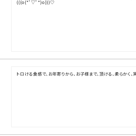
(((o(*ﾟ▽ﾟ*)o)))♡