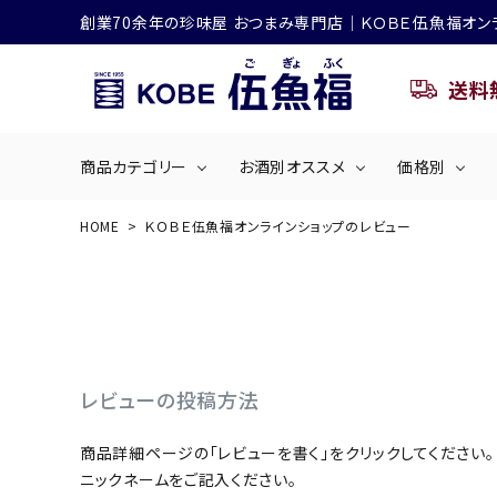
創業70余年の珍味屋 おつまみ専門店│ＫＯＢＥ伍魚福オン
送料
商品カテゴリー
お酒別オススメ
価格別
HOME
ＫＯＢＥ伍魚福オンラインショップのレビュー
ビールにおすすめ
search
くぎ煮
海産物
～50
ACCOUNT MENU
ようこそ ゲスト 様
シリーズ
佃煮・ごはんのおとも
4,001円～5
ハイボールにおすすめ
レビューの投稿方法
ログイン
会員登録
商品詳細ページの「レビューを書く」をクリックしてください。
商品カテゴリー
ニックネームをご記入ください。