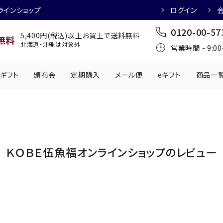
ラインショップ
ログイン
0120-00-57
5,400円(税込)以上お買上で送料無料
無料
北海道・沖縄は対象外
営業時間 - 9:0
ギフト
頒布会
定期購入
メール便
eギフト
商品一
ワインにおすすめ
日本酒におすす
肉製品
乳製品
かわきもの
0円
501円～1,000円
1,001円～2,000円
2,001円～
ＫＯＢＥ伍魚福オンラインショップのレビュー
丸う
手提げ袋
,000円
5,001円～
チューハイにおすすめ
マッコリにおす