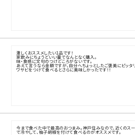
激しくおススメしたい1品です！

家飲みにちょうどいい量でなんとなく購入。

味・食感に文句のつけどころがないです。

あえて言うなら金額ですが、自分へちょっとしたご褒美にピッタリ
ワサビをつけて食べるとさらに美味しかったです！！
今まで食べた中で最高のおつまみ。神戸住みなので、近くのスー
で冷やして、柚子胡椒を付けて食べるのがオススメです。