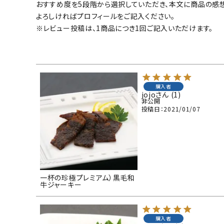
おすすめ度を5段階から選択していただき、本文に商品の感
お酒別オススメ
よろしければプロフィールをご記入ください。
※レビュー投稿は、1商品につき1回ご記入いただけます。
価格別
お問い合わせ
ご利用ガイド
購入者
jojo
1
非公開
直営店
投稿日
2021/01/07
一杯の珍極プレミアム）黒毛和
牛ジャーキー
購入者