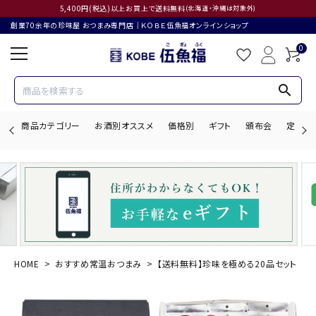
5,400円(税込)以上お買上で送料無料
(北海道・沖縄は対象外)
創業70余年の珍味屋 おつまみ専門店│ＫＯＢＥ伍魚福オンラインショップ
0
search
商品カテゴリー
お酒別オススメ
価格別
ギフト
頒布会
定期購
search
ACCOUNT MENU
ようこそ ゲスト 様
HOME
おすすめ常温おつまみ
【送料無料】珍味を極める20品セット
ログイン
会員登録