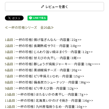
レビューを書く
≪一杯の珍極シリーズ 全20品≫
1品目：
一杯の珍極）揚げ塩ぎんなん…内容量：22g>>
2品目：
一杯の珍極）長期熟成サラミ…内容量：18g>>
3品目：
一杯の珍極）じんわり旨い焼はまぐり…内容量：12g>>
4品目：
一杯の珍極）甘えびの丸干し…内容量：3尾>>
5品目：
一杯の珍極）豚しょうが焼風ジャーキー…内容量：18g>>>>
6品目：
一杯の珍極）黒胡椒焼チーズ…内容量：20g>>
7品目：
一杯の珍極）ピリ辛焼えいひれ…内容量：15g>>
8品目：
一杯の珍極）備長炭カシューナッツ…内容量：36g>>
9品目：
一杯の珍極）ピリ辛えび鉄…内容量：12g>>
10品目：
一杯の珍極）ほたるいかの素干し…内容量：7g>>
11品目：
一杯の珍極）北海真いかのげそ焼き…内容量：16g>>
12品目：
一杯の珍極）九州産塩焼うるめ…内容量：10g>>