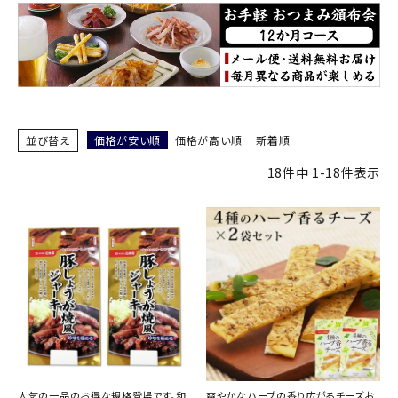
並び替え
価格が安い順
価格が高い順
新着順
18
件中
1
-
18
件表示
人気の一品のお得な規格登場です。和
爽やかなハーブの香り広がるチーズお