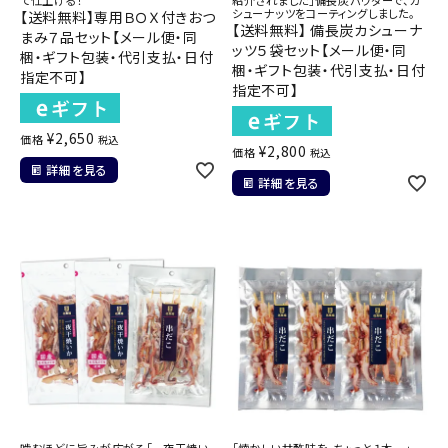
て仕上げる！
紹介されました」備長炭パウダーで、カ
シューナッツをコーティングしました。
【送料無料】専用ＢＯＸ付きおつ
【送料無料】 備長炭カシューナ
まみ７品セット【メール便・同
ッツ５袋セット【メール便・同
梱・ギフト包装・代引支払・日付
梱・ギフト包装・代引支払・日付
指定不可】
指定不可】
¥
2,650
価格
税込
¥
2,800
価格
税込
詳細を見る
詳細を見る