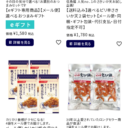
その日の気分で選べる！お酒別のおつ
伍魚福 人気ｎｏ．１のさきいか天お試し
まみセットです
企画！
【eギフト専用商品】【メール便】
【送料込み】選べるピリ辛さき
選べるおつまみギフト
いか天２袋セット【メール便・同
梱・ギフト包装・代引支払・日付
指定不可】
¥
1,580
価格
税込
¥
1,780
価格
税込
詳細を見る
詳細を見る
カリカリ食感がクセになる！
30年以上愛されていたロングセラー商
4袋をメール便でお届けします。
品が復活！
2袋をメール便でお届けします。