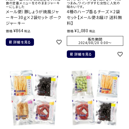
食の定番メニューをそのままジャーキ
つまみ。ワインがすすむ女性に人気の
ーにしました
味わいです。
メール便）豚しょうが焼風ジャ
4種のハーブ香るチーズ×2袋
ーキー30ｇ×2袋セット ポーク
セット【メール便お届け 送料無
ジャーキー
料】
¥
864
¥
1,080
価格
価格
税込
税込
販売期間
詳細を見る
2024/08/20 0:00
〜
詳細を見る