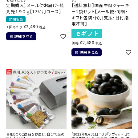
お届けします
す。
定期購入）メール便お届け・焼
【送料無料】国産牛肉ジャーキ
剣先１９０ｇ［12か月コース］
ー2袋セット【メール便・同梱・
ギフト包装・代引支払・日付指
定期販売
定不可】
¥
2,480
１回あたり
税込
詳細を見る
¥
2,480
価格
税込
詳細を見る
専用BOXと商品をお届け、自分で詰め
「2022年8月31日ＴＢＳ『ラヴィット！』で