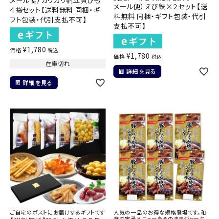
メール便）カリカリ帆立貝ひも
メール便）えび鉄×２セット【送
４袋セット【送料無料 同梱・ギ
料無料 同梱・ギフト包装・代引
フト包装・代引支払不可】
支払不可】
¥
1,780
価格
税込
¥
1,780
価格
税込
在庫切れ
詳細を見る
詳細を見る
ご自宅のポストにお届けするギフトです
人気の一品のお得な規格登場です。和
食の定番メニューをそのままジャーキ