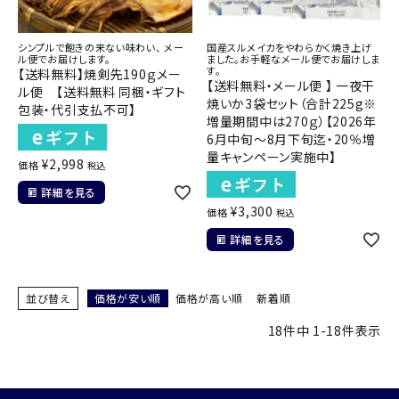
シンプルで飽きの来ない味わい、 メー
国産スルメイカをやわらかく焼き上げ
ル便でお届けします。
ました。お手軽なメール便でお届けしま
す。
【送料無料】焼剣先190ｇメー
【送料無料・メール便 】 一夜干
ル便 【送料無料 同梱・ギフト
焼いか3袋セット（合計225g※
包装・代引支払不可】
増量期間中は270ｇ）【2026年
6月中旬～8月下旬迄・20％増
量キャンペーン実施中】
¥
2,998
価格
税込
詳細を見る
¥
3,300
価格
税込
詳細を見る
並び替え
価格が安い順
価格が高い順
新着順
18
件中
1
-
18
件表示