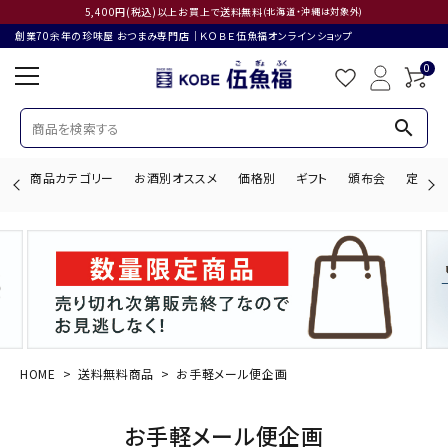
5,400円(税込)以上お買上で送料無料
(北海道・沖縄は対象外)
創業70余年の珍味屋 おつまみ専門店│ＫＯＢＥ伍魚福オンラインショップ
0
search
商品カテゴリー
お酒別オススメ
価格別
ギフト
頒布会
定期購
search
ACCOUNT MENU
ようこそ ゲスト 様
HOME
送料無料商品
お手軽メール便企画
ログイン
会員登録
お手軽メール便企画