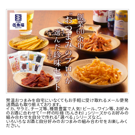
商品カテゴリー
お酒別オススメ
価格別
お問い合わせ
ご利用ガイド
直営店
常温おつまみを自宅にいなくてもお手軽に受け取れるメール便発
送商品も取り揃えております。
イカ、サラミ、チーズ等、種類豊富で人気！ビール、ワイン等、お好み
のお酒に合わせて「一杯の珍極（ちんきわ）」シリーズからお好みの
組み合わせを自分で作れる「選べる」シリーズなど。
いろいろなお酒と自分好みのおつまみの組み合わせをお楽しみく
ださい。