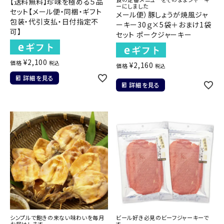
【送料無料】珍味を極める５品
ーにしました
セット【メール便・同梱・ギフト
メール便）豚しょうが焼風ジャ
包装・代引支払・日付指定不
ーキー30ｇ×5袋＋おまけ1袋
可】
セット ポークジャーキー
¥
2,100
価格
税込
¥
2,160
価格
税込
詳細を見る
詳細を見る
シンプルで飽きの来ない味わいを毎月
ビール好き必見のビーフジャーキーで