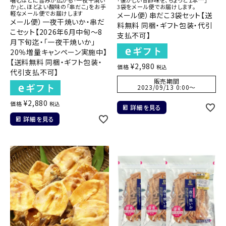
噛むほどに旨みが広がる「一夜干焼い
「懐かしい甘酢味を、ちょっと１本…」
か」と、ほどよい酸味の「串だこ」をお手
3袋をメール便でお届けします。
軽なメール便でお届けします
メール便）串だこ3袋セット【送
メール便）一夜干焼いか・串だ
料無料 同梱・ギフト包装・代引
こセット【2026年6月中旬～8
支払不可】
月下旬迄・「一夜干焼いか」
20％増量キャンペーン実施中】
【送料無料 同梱・ギフト包装・
¥
2,980
価格
税込
代引支払不可】
販売期間
2023/09/13 0:00
〜
¥
2,880
価格
税込
詳細を見る
詳細を見る