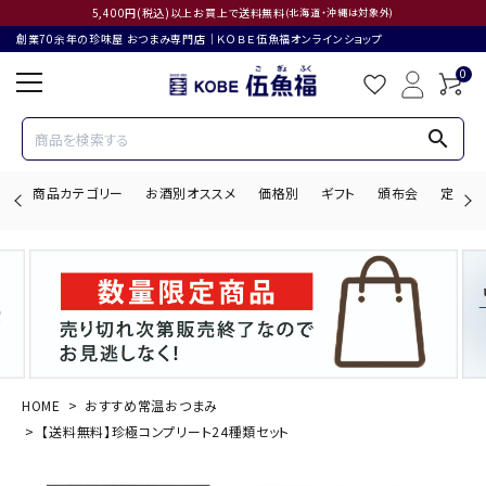
5,400円(税込)以上お買上で送料無料
(北海道・沖縄は対象外)
創業70余年の珍味屋 おつまみ専門店│ＫＯＢＥ伍魚福オンラインショップ
0
search
商品カテゴリー
お酒別オススメ
価格別
ギフト
頒布会
定期購
search
ACCOUNT MENU
ようこそ ゲスト 様
HOME
おすすめ常温おつまみ
【送料無料】珍極コンプリート24種類セット
ログイン
会員登録