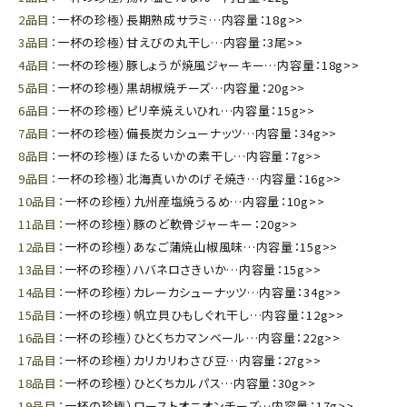
2品目：
一杯の珍極）長期熟成サラミ…内容量：18g>>
3品目：
一杯の珍極）甘えびの丸干し…内容量：3尾>>
4品目：
一杯の珍極）豚しょうが焼風ジャーキー…内容量：18g>>
5品目：
一杯の珍極）黒胡椒焼チーズ…内容量：20g>>
6品目：
一杯の珍極）ピリ辛焼えいひれ…内容量：15g>>
7品目：
一杯の珍極）備長炭カシューナッツ…内容量：34g>>
8品目：
一杯の珍極）ほたるいかの素干し…内容量：7g>>
9品目：
一杯の珍極）北海真いかのげそ焼き…内容量：16g>>
10品目：
一杯の珍極）九州産塩焼うるめ…内容量：10g>>
11品目：
一杯の珍極）豚のど軟骨ジャーキー：20g>>
12品目：
一杯の珍極）あなご蒲焼山椒風味…内容量：15g>>
13品目：
一杯の珍極）ハバネロさきいか…内容量：15g>>
14品目：
一杯の珍極）カレーカシューナッツ…内容量：34g>>
15品目：
一杯の珍極）帆立貝ひもしぐれ干し…内容量：12g>>
16品目：
一杯の珍極）ひとくちカマンベール…内容量：22g>>
17品目：
一杯の珍極）カリカリわさび豆…内容量：27g>>
18品目：
一杯の珍極）ひとくちカルパス…内容量：30g>>
19品目：
一杯の珍極）ローストオニオンチーズ…内容量：17g>>