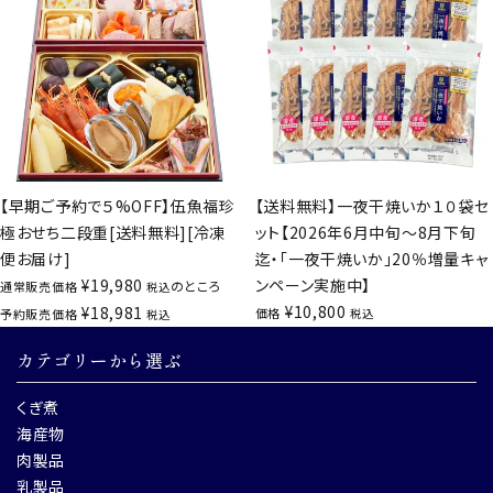
【早期ご予約で５%OFF】伍魚福珍
【送料無料】一夜干焼いか１０袋セ
極おせち二段重[送料無料][冷凍
ット【2026年6月中旬～8月下旬
便お届け]
迄・「一夜干焼いか」20％増量キャ
¥
19,980
ンペーン実施中】
のところ
通常販売価格
税込
¥
10,800
¥
18,981
価格
予約販売価格
税込
税込
カテゴリーから選ぶ
くぎ煮
海産物
肉製品
乳製品